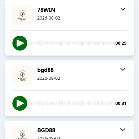
78WIN
2026-08-02
00:25
bgd88
2026-08-02
00:31
BGD88
2026-08-02