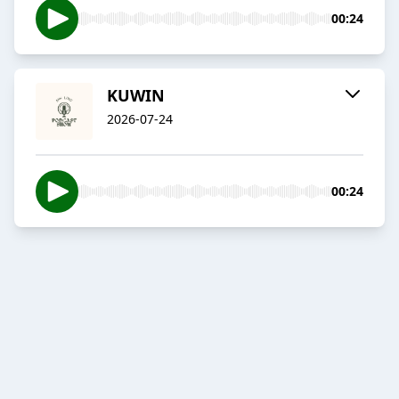
00:24
KUWIN
2026-07-24
00:24