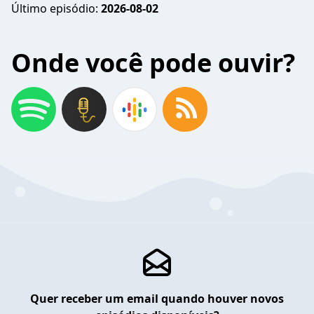
Último episódio:
2026-08-02
Onde você pode ouvir?
Quer receber um email quando houver novos