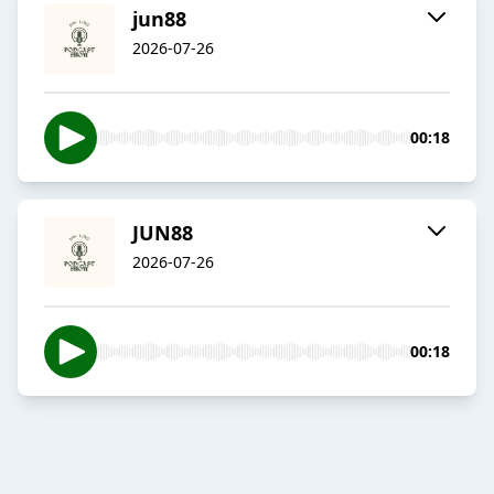
jun88
2026-07-26
00:18
JUN88
2026-07-26
00:18