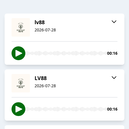
lv88
2026-07-28
00:16
LV88
2026-07-28
00:16