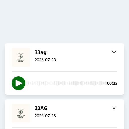
33ag
2026-07-28
00:23
33AG
2026-07-28