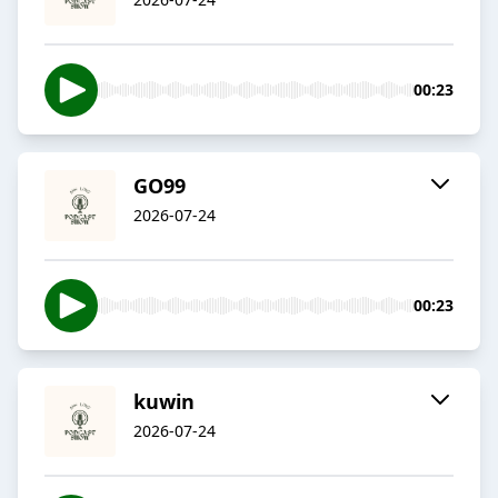
00:23
GO99
2026-07-24
00:23
kuwin
2026-07-24