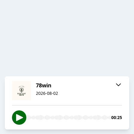
78win
2026-08-02
00:25