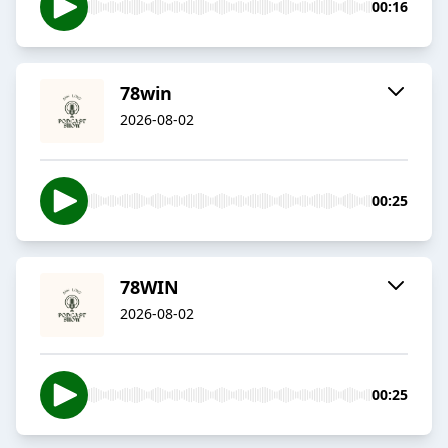
00:16
78win
2026-08-02
00:25
78WIN
2026-08-02
00:25