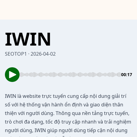
IWIN
SEOTOP1 · 2026-04-02
00:17
IWIN
là website trực tuyến cung cấp nội dung giải trí
số với hệ thống vận hành ổn định và giao diện thân
thiện với người dùng. Thông qua nền tảng trực tuyến,
trò chơi đa dạng, tốc độ truy cập nhanh và trải nghiệm
người dùng, IWIN giúp người dùng tiếp cận nội dung