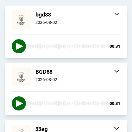
bgd88
2026-08-02
00:31
BGD88
2026-08-02
00:31
33ag