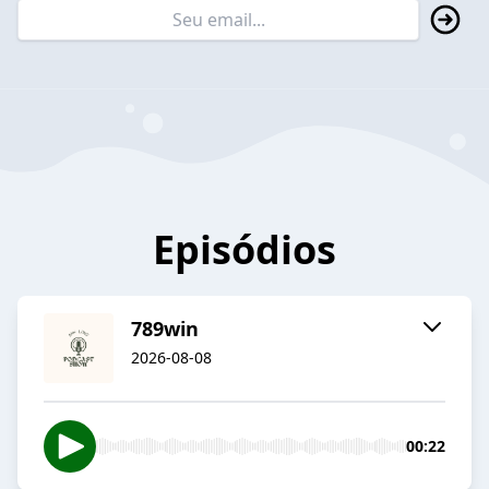
Episódios
789win
2026-08-08
00:22