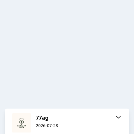
77ag
2026-07-28