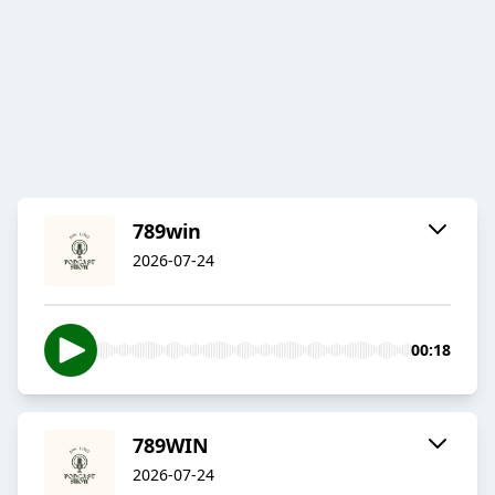
789win
2026-07-24
00:18
789WIN
2026-07-24