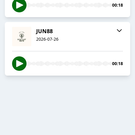
00:18
JUN88
2026-07-26
00:18