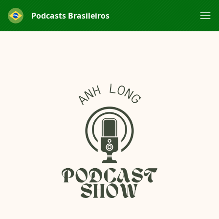
Podcasts Brasileiros