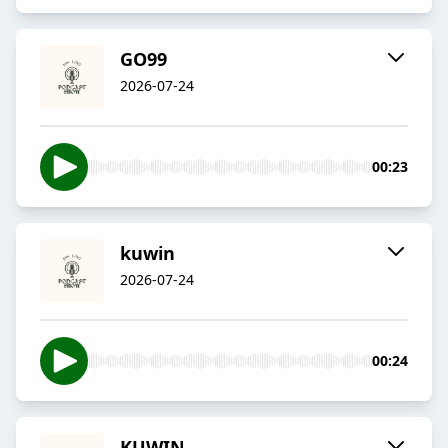
GO99
2026-07-24
00:23
kuwin
2026-07-24
00:24
KUWIN