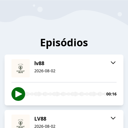
Episódios
lv88
2026-08-02
00:16
LV88
2026-08-02