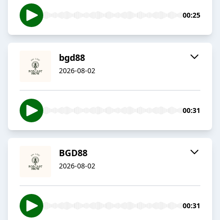
00:25
bgd88
2026-08-02
00:31
BGD88
2026-08-02
00:31