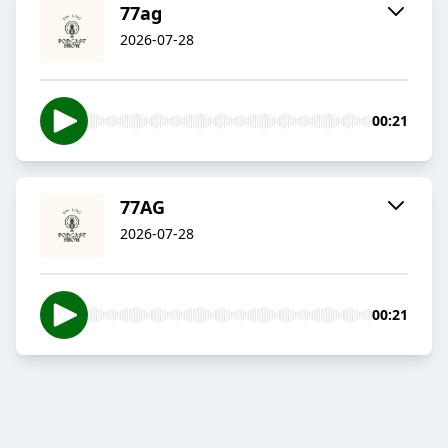
77ag
2026-07-28
00:21
77AG
2026-07-28
00:21