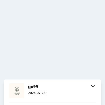
go99
2026-07-24