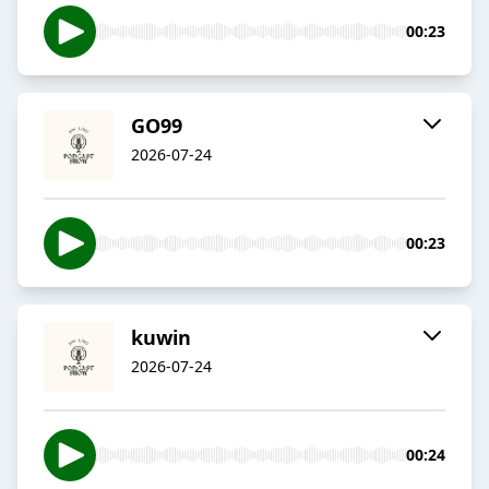
00:23
GO99
2026-07-24
00:23
kuwin
2026-07-24
00:24