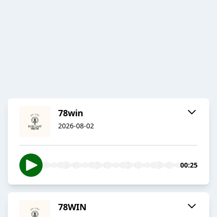
78win
2026-08-02
00:25
78WIN