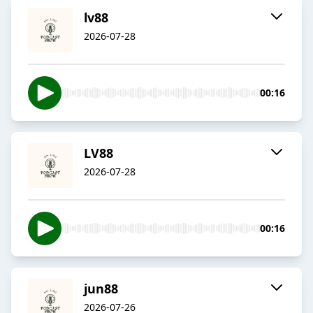
lv88
2026-07-28
00:16
LV88
2026-07-28
00:16
jun88
2026-07-26