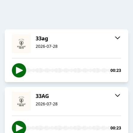
33ag
2026-07-28
00:23
33AG
2026-07-28
00:23