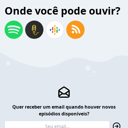
Onde você pode ouvir?
Quer receber um email quando houver novos
episódios disponíveis?