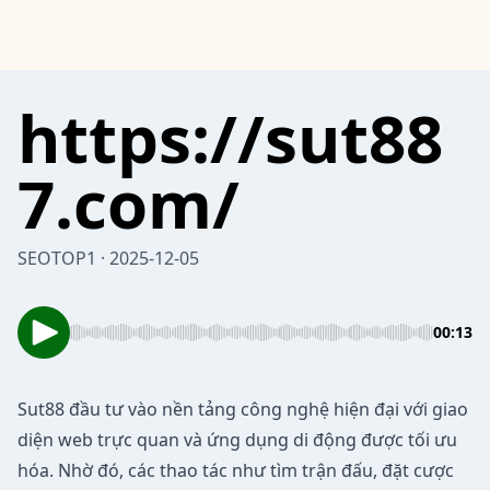
https://sut88
7.com/⁠
SEOTOP1 · 2025-12-05
00:13
Sut88
đầu tư vào nền tảng công nghệ hiện đại với giao
diện web trực quan và ứng dụng di động được tối ưu
hóa. Nhờ đó, các thao tác như tìm trận đấu, đặt cược