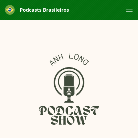
Podcasts Brasileiros