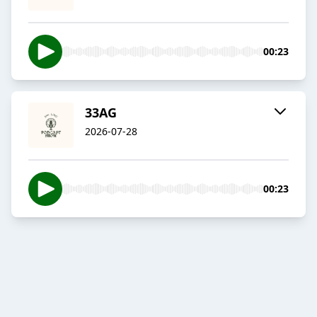
00:23
33AG
2026-07-28
00:23