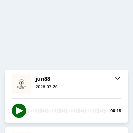
jun88
2026-07-26
00:18