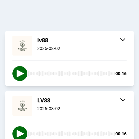
lv88
2026-08-02
00:16
LV88
2026-08-02
00:16