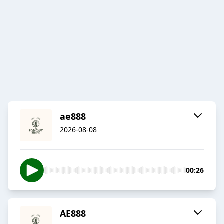
ae888
2026-08-08
00:26
AE888