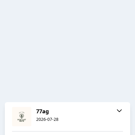
77ag
2026-07-28