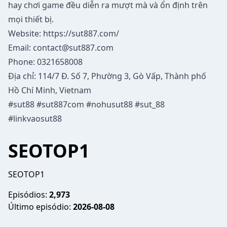
hay chơi game đều diễn ra mượt mà và ổn định trên
mọi thiết bị.
Website:
https://sut887.com/
Email: contact@sut887.com
Phone: 0321658008
Địa chỉ: 114/7 Đ. Số 7, Phường 3, Gò Vấp, Thành phố
Hồ Chí Minh, Vietnam
#sut88 #sut887com #nohusut88 #sut_88
#linkvaosut88
SEOTOP1
SEOTOP1
Episódios:
2,973
Último episódio:
2026-08-08