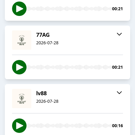
00:21
77AG
2026-07-28
00:21
lv88
2026-07-28
00:16