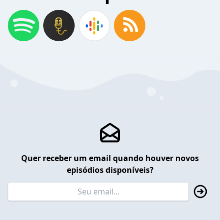
Quer receber um email quando houver novos
episódios disponíveis?