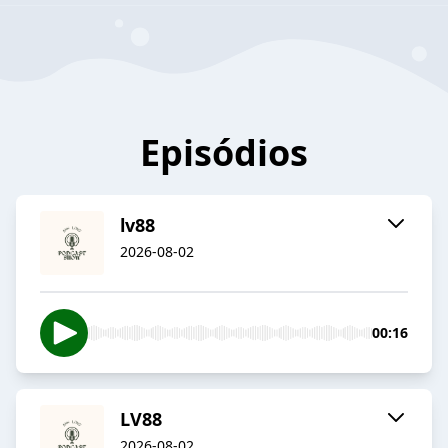
Episódios
lv88
2026-08-02
00:16
LV88
2026-08-02