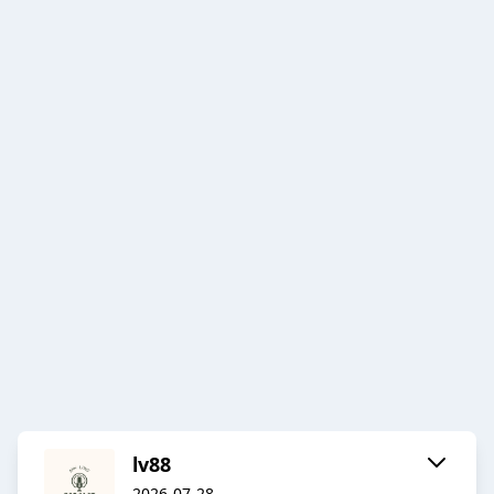
lv88
2026-07-28