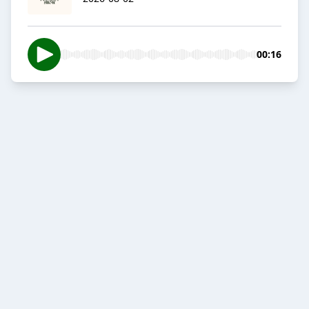
00:16