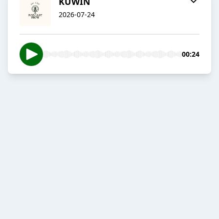
KUWIN
2026-07-24
00:24