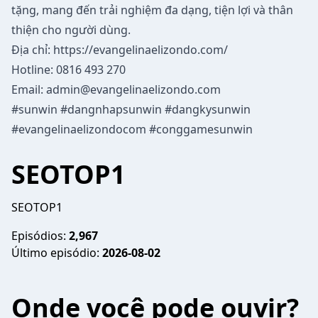
tặng, mang đến trải nghiệm đa dạng, tiện lợi và thân
thiện cho người dùng.
Địa chỉ:
https://evangelinaelizondo.com/
Hotline: 0816 493 270
Email: admin@evangelinaelizondo.com
#sunwin #dangnhapsunwin #dangkysunwin
#evangelinaelizondocom #conggamesunwin
SEOTOP1
SEOTOP1
Episódios:
2,967
Último episódio:
2026-08-02
Onde você pode ouvir?