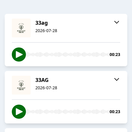
33ag
2026-07-28
00:23
33AG
2026-07-28
00:23