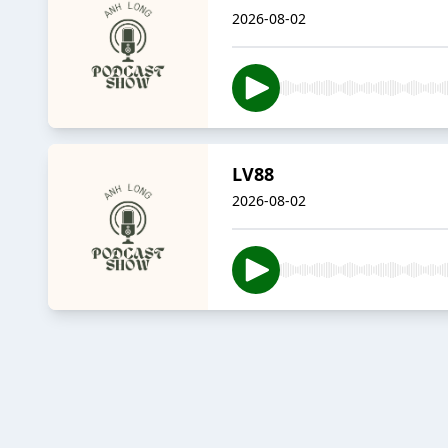
2026-08-02
LV88
2026-08-02