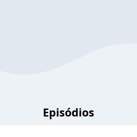
Episódios