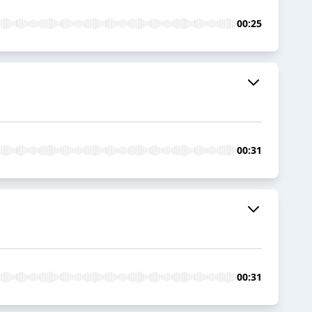
00:25
00:31
00:31