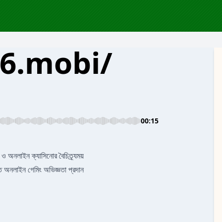
6.mobi/⁠
00:15
ং ও অনলাইন ক্যাসিনোর বৈচিত্র্যময়
মত অনলাইন গেমিং অভিজ্ঞতা প্রদান