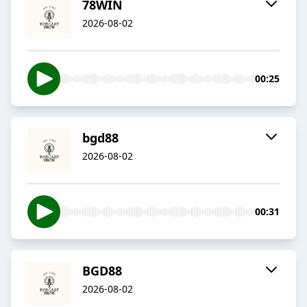
78WIN
2026-08-02
00:25
bgd88
2026-08-02
00:31
BGD88
2026-08-02