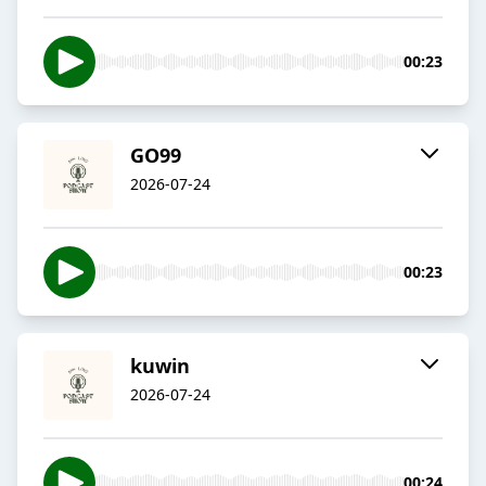
00:23
GO99
2026-07-24
00:23
kuwin
2026-07-24
00:24