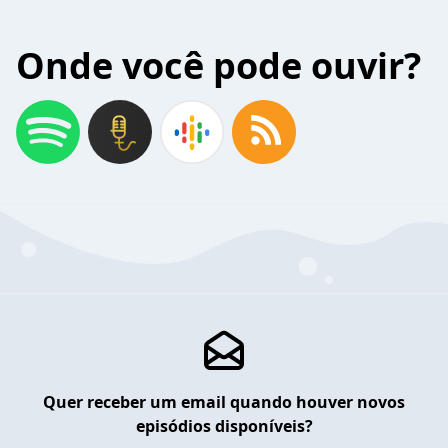
Onde você pode ouvir?
Quer receber um email quando houver novos
episódios disponíveis?