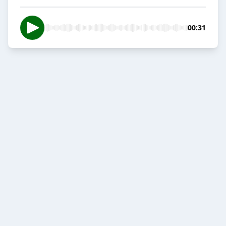
00:31