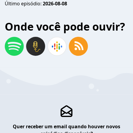
Último episódio:
2026-08-08
Onde você pode ouvir?
Quer receber um email quando houver novos