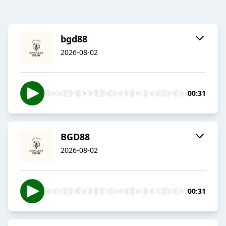
bgd88
2026-08-02
00:31
BGD88
2026-08-02
00:31