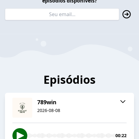
episódios disponíveis?
Episódios
789win
2026-08-08
00:22