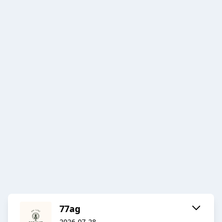
77ag
2026-07-28