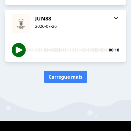
JUN88
2026-07-26
00:18
Carregue mais