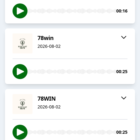
00:16
78win
2026-08-02
00:25
78WIN
2026-08-02
00:25