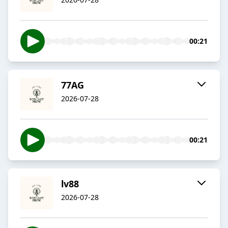
00:21
77AG
2026-07-28
00:21
lv88
2026-07-28