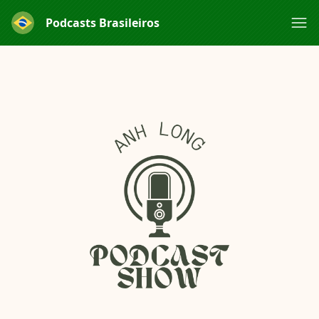
Podcasts Brasileiros