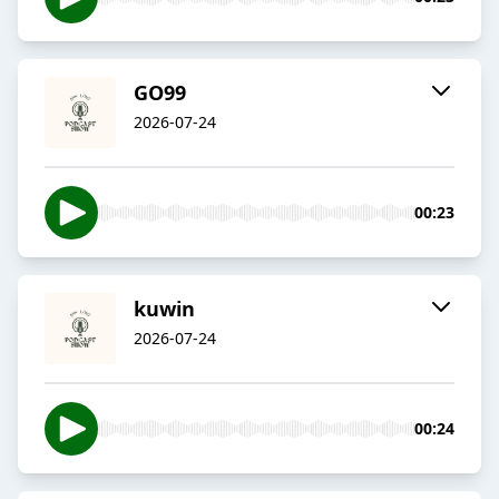
GO99
2026-07-24
00:23
kuwin
2026-07-24
00:24