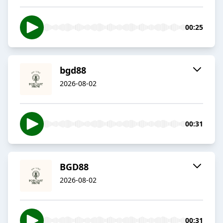
00:25
bgd88
2026-08-02
00:31
BGD88
2026-08-02
00:31