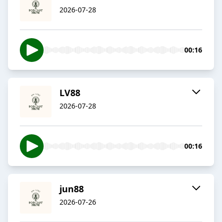
2026-07-28
00:16
LV88
2026-07-28
00:16
jun88
2026-07-26