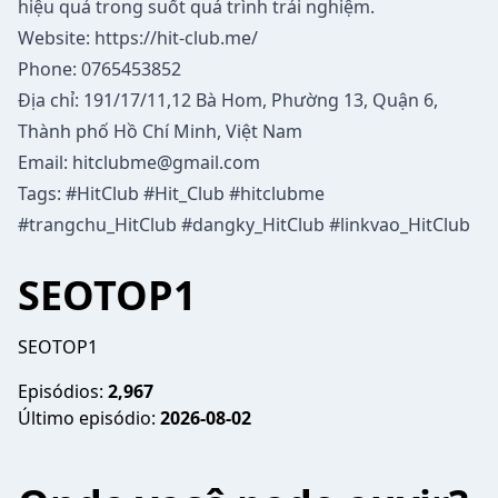
hiệu quả trong suốt quá trình trải nghiệm.
Website:
https://hit-club.me/
Phone: 0765453852
Địa chỉ: 191/17/11,12 Bà Hom, Phường 13, Quận 6,
Thành phố Hồ Chí Minh, Việt Nam
Email: hitclubme@gmail.com
Tags: #HitClub #Hit_Club #hitclubme
#trangchu_HitClub #dangky_HitClub #linkvao_HitClub
SEOTOP1
SEOTOP1
Episódios:
2,967
Último episódio:
2026-08-02