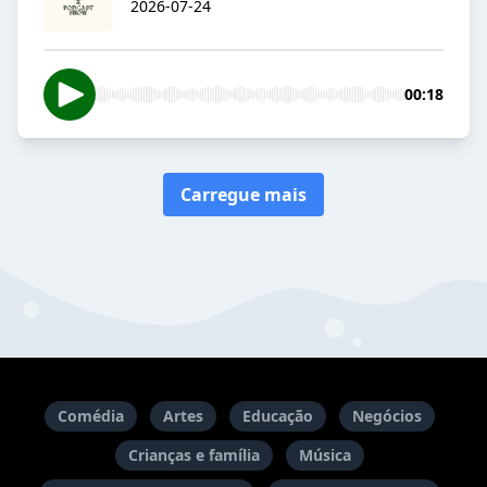
2026-07-24
00:18
Carregue mais
Comédia
Artes
Educação
Negócios
Crianças e família
Música