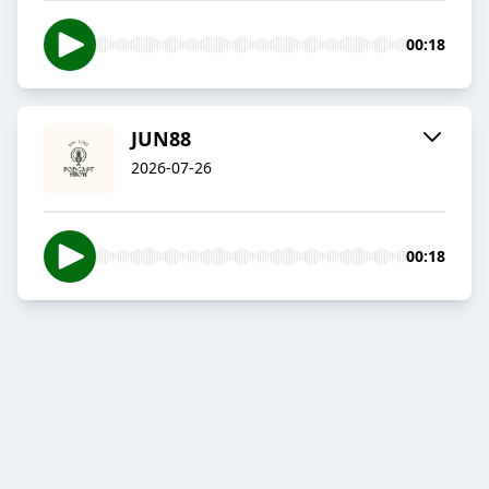
00:18
JUN88
2026-07-26
00:18