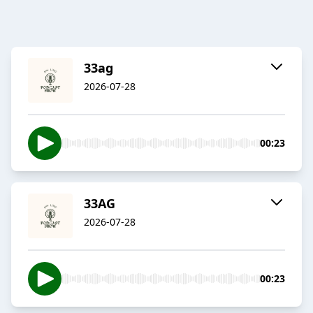
33ag
2026-07-28
00:23
33AG
2026-07-28
00:23