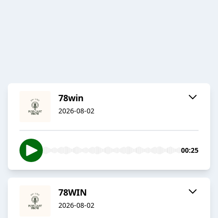
78win
2026-08-02
00:25
78WIN
2026-08-02