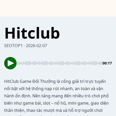
Hitclub
SEOTOP1 · 2026-02-07
00:17
HitClub
Game Đổi Thưởng là cổng giải trí trực tuyến
nổi bật với hệ thống nạp rút nhanh, an toàn và vận
hành ổn định. Nền tảng mang đến nhiều trò chơi phổ
biến như game bài, slot – nổ hũ, mini game, giao diện
thân thiện, thao tác mượt mà và hỗ trợ người chơi