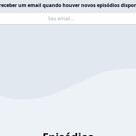
receber um email quando houver novos episódios dispon