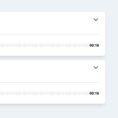
00:16
00:16