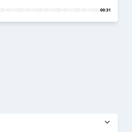
00:31