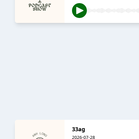
33ag
2026-07-28