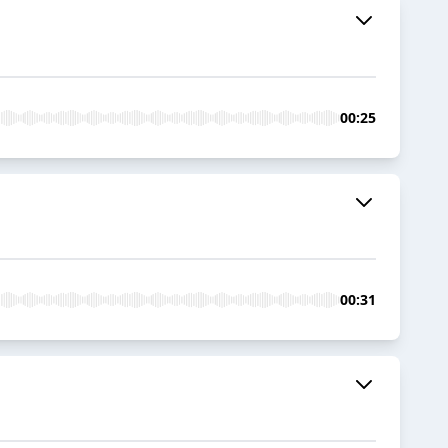
00:25
00:31