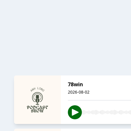
78win
2026-08-02