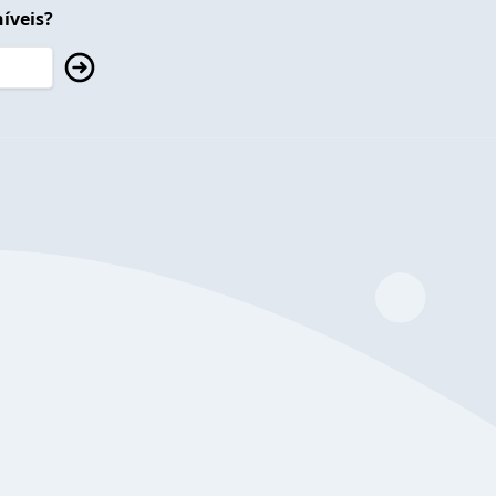
íveis?