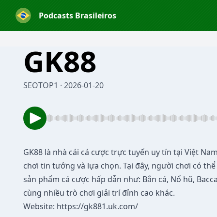
Podcasts Brasileiros
GK88
SEOTOP1 · 2026-01-20
GK88
là nhà cái cá cược trực tuyến uy tín tại Việt N
chơi tin tưởng và lựa chọn. Tại đây, người chơi có th
sản phẩm cá cược hấp dẫn như: Bắn cá, Nổ hũ, Bacca
cùng nhiều trò chơi giải trí đỉnh cao khác.
Website:
https://gk881.uk.com/