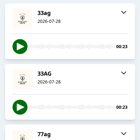
33ag
2026-07-28
00:23
33AG
2026-07-28
00:23
77ag