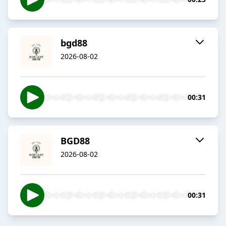
bgd88
2026-08-02
00:31
BGD88
2026-08-02
00:31