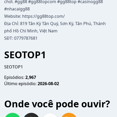
chơi. #gg88 #gg88topcom #gg88top #casinogg88
#nhacaigg88
Website:
https://gg88top.com/
Địa Chỉ: 819 Tân Kỳ Tân Quý, Sơn Kỳ, Tân Phú, Thành
phố Hồ Chí Minh, Việt Nam
SĐT: 0779787681
SEOTOP1
SEOTOP1
Episódios:
2,967
Último episódio:
2026-08-02
Onde você pode ouvir?