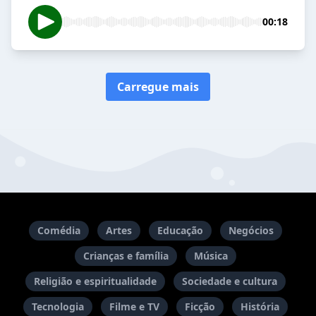
00:18
Carregue mais
Comédia
Artes
Educação
Negócios
Crianças e família
Música
Religião e espiritualidade
Sociedade e cultura
Tecnologia
Filme e TV
Ficção
História