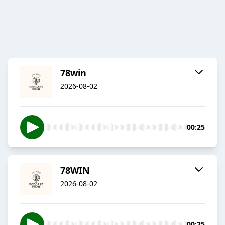
78win
2026-08-02
00:25
78WIN
2026-08-02
00:25