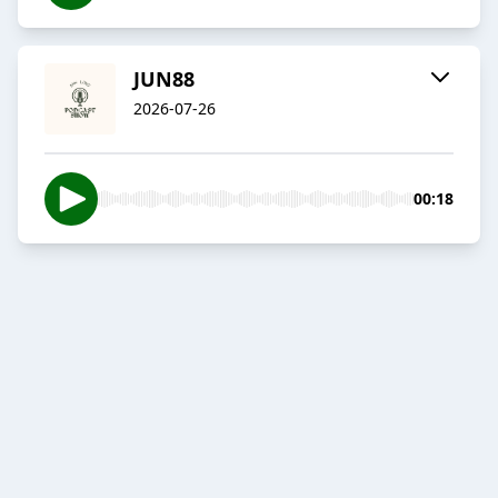
JUN88
2026-07-26
00:18