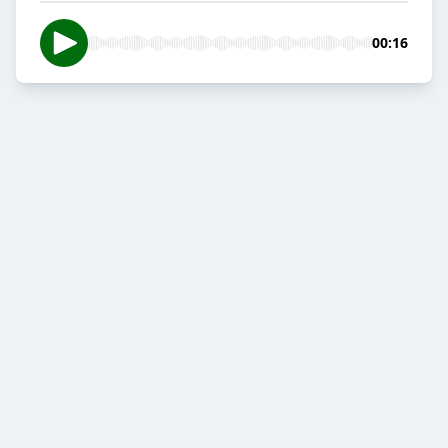
00:16