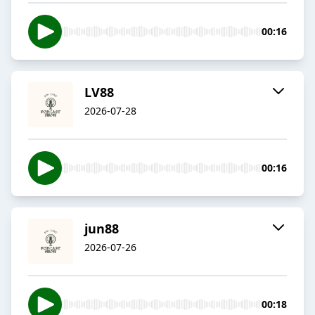
00:16
LV88
2026-07-28
00:16
jun88
2026-07-26
00:18