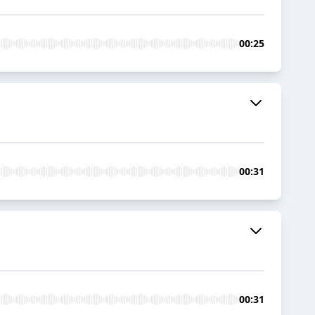
00:25
00:31
00:31