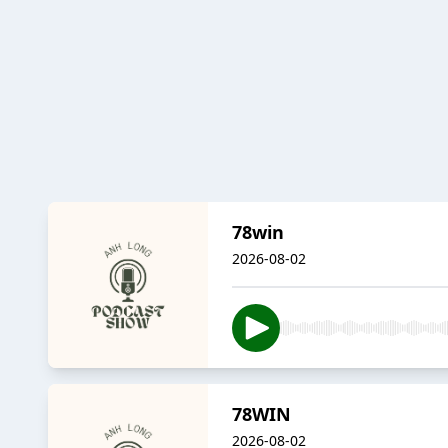
78win
2026-08-02
78WIN
2026-08-02