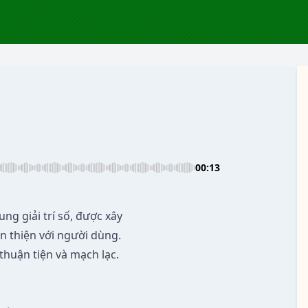
00:13
ng giải trí số, được xây
n thiện với người dùng.
huận tiện và mạch lạc.