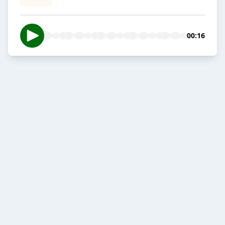
00:16