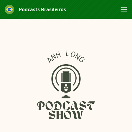
Podcasts Brasileiros