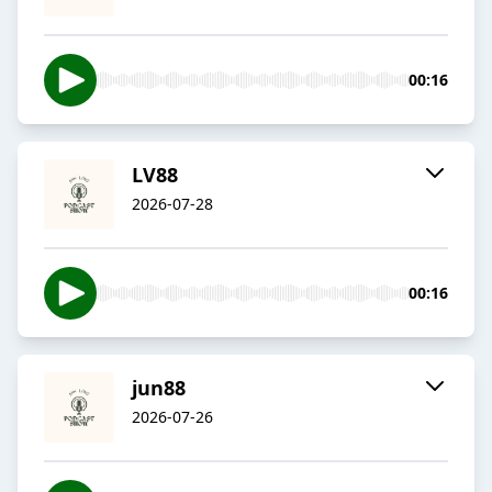
00:16
LV88
2026-07-28
00:16
jun88
2026-07-26