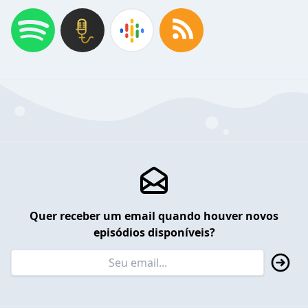
Quer receber um email quando houver novos
episódios disponíveis?