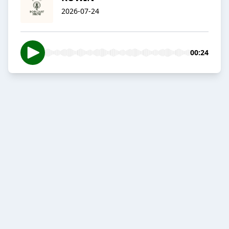
2026-07-24
00:24