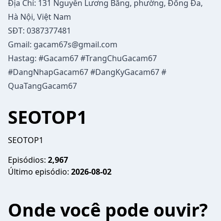
Địa Chỉ: 131 Nguyễn Lương Bằng, phường, Đống Đa,
Hà Nội, Việt Nam
SĐT: 0387377481
Gmail: gacam67s@gmail.com
Hastag: #Gacam67 #TrangChuGacam67
#DangNhapGacam67 #DangKyGacam67 #
QuaTangGacam67
SEOTOP1
SEOTOP1
Episódios:
2,967
Último episódio:
2026-08-02
Onde você pode ouvir?