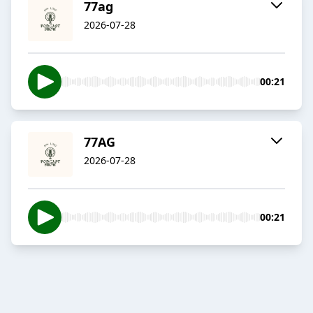
77ag
2026-07-28
00:21
77AG
2026-07-28
00:21