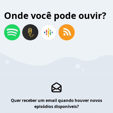
Onde você pode ouvir?
Quer receber um email quando houver novos
episódios disponíveis?