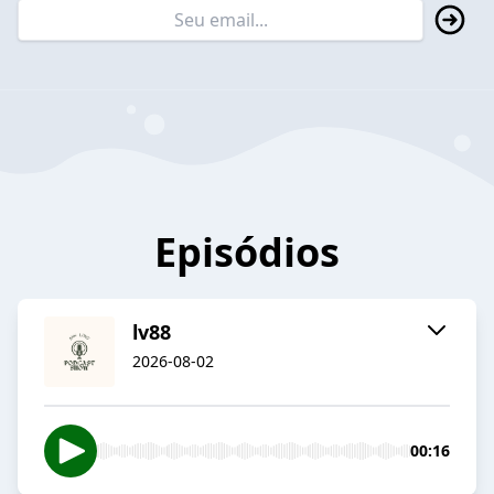
Episódios
lv88
2026-08-02
00:16