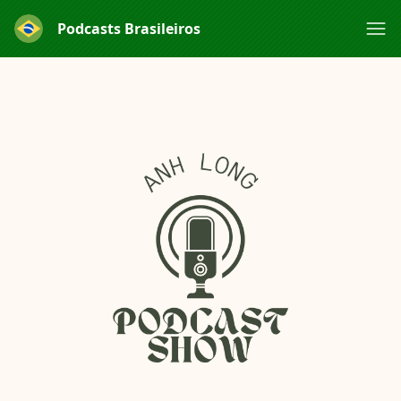
Podcasts Brasileiros