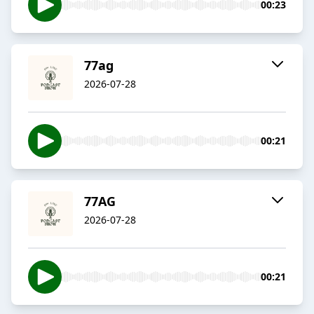
00:23
77ag
2026-07-28
00:21
77AG
2026-07-28
00:21