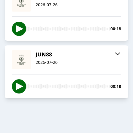
2026-07-26
00:18
JUN88
2026-07-26
00:18