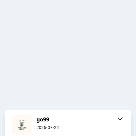
go99
2026-07-24