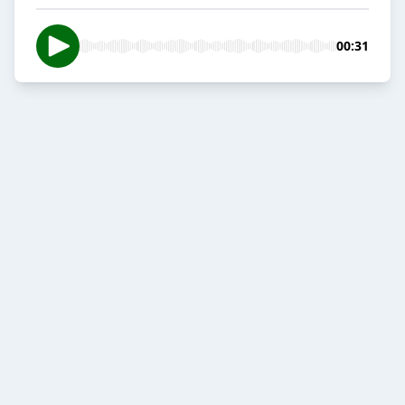
00:31