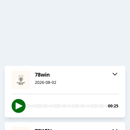
78win
2026-08-02
00:25