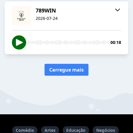
789WIN
2026-07-24
00:18
Carregue mais
Comédia
Artes
Educação
Negócios