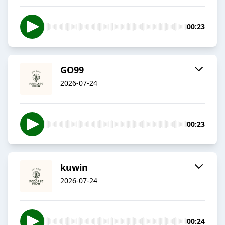
00:23
GO99
2026-07-24
00:23
kuwin
2026-07-24
00:24