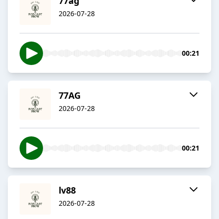
77ag
2026-07-28
00:21
77AG
2026-07-28
00:21
lv88
2026-07-28