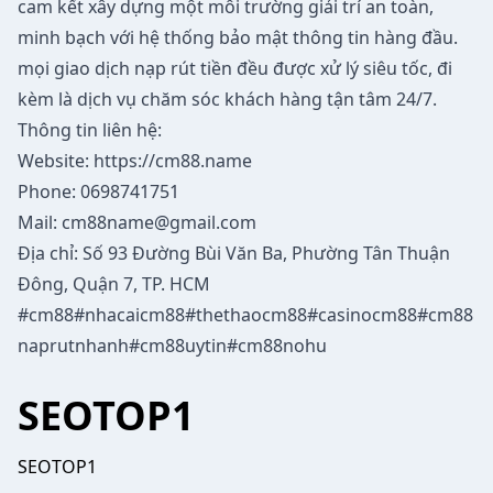
cam kết xây dựng một môi trường giải trí an toàn,
minh bạch với hệ thống bảo mật thông tin hàng đầu.
mọi giao dịch nạp rút tiền đều được xử lý siêu tốc, đi
kèm là dịch vụ chăm sóc khách hàng tận tâm 24/7.
Thông tin liên hệ:
Website:
https://cm88.name
Phone: 0698741751
Mail: cm88name@gmail.com
Địa chỉ: Số 93 Đường Bùi Văn Ba, Phường Tân Thuận
Đông, Quận 7, TP. HCM
#cm88#nhacaicm88#thethaocm88#casinocm88#cm88
naprutnhanh#cm88uytin#cm88nohu
SEOTOP1
SEOTOP1