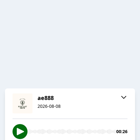
ae888
2026-08-08
00:26