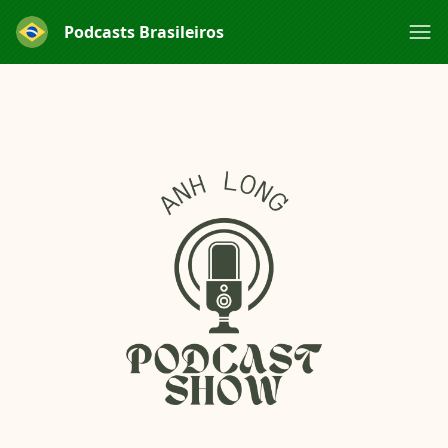
Podcasts Brasileiros