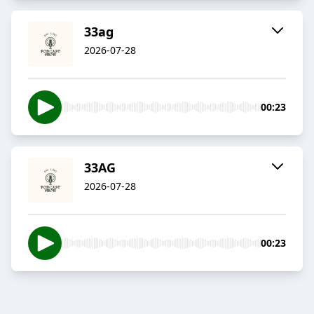
33ag
2026-07-28
00:23
33AG
2026-07-28
00:23