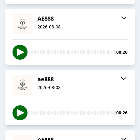
AE888
2026-08-08
00:26
ae888
2026-08-08
00:26
AE888