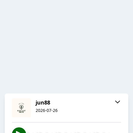
jun88
2026-07-26