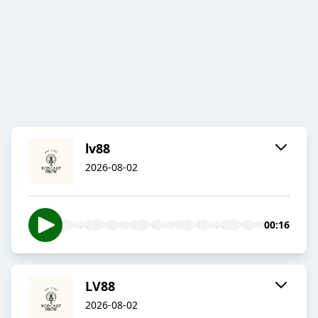
lv88
2026-08-02
00:16
LV88
2026-08-02