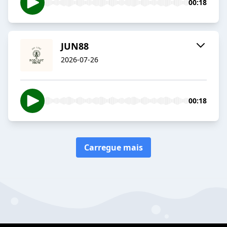
00:18
JUN88
2026-07-26
00:18
Carregue mais