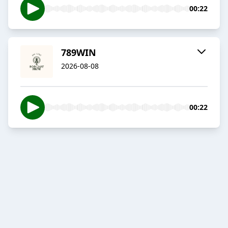
00:22
789WIN
2026-08-08
00:22