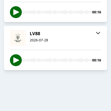
00:16
LV88
2026-07-28
00:16