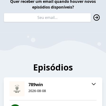
Quer receber um email quando houver novos
episódios disponíveis?
Episódios
789win
2026-08-08