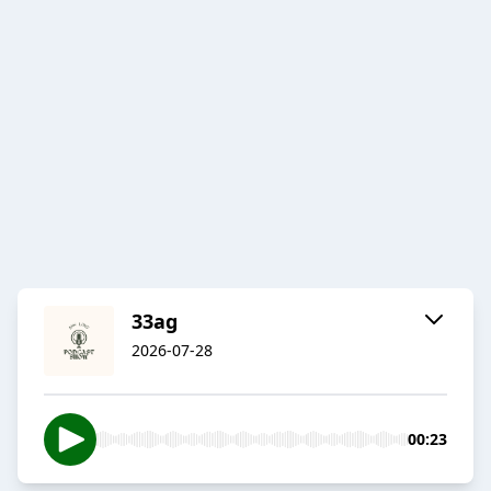
33ag
2026-07-28
00:23