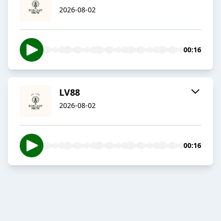
2026-08-02
00:16
LV88
2026-08-02
00:16