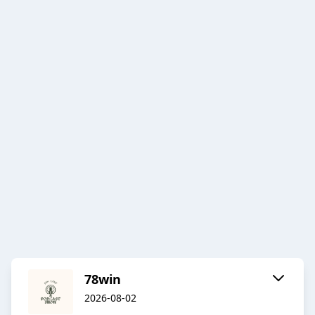
78win
2026-08-02