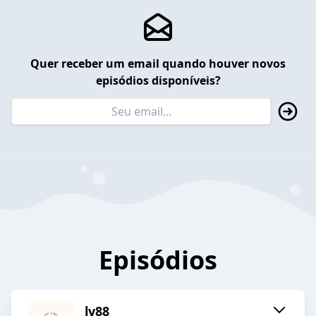
Quer receber um email quando houver novos
episódios disponíveis?
Episódios
lv88