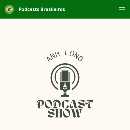
Podcasts Brasileiros