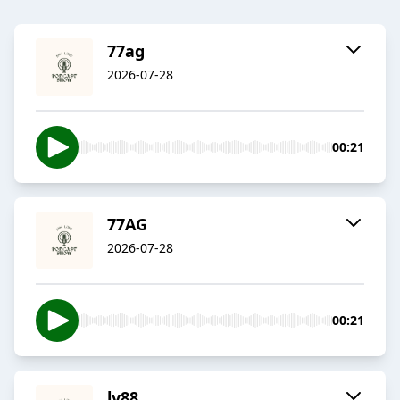
77ag
2026-07-28
00:21
77AG
2026-07-28
00:21
lv88