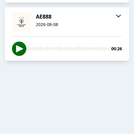
AE888
2026-08-08
00:26