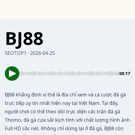
BJ88
SEOTOP1 · 2026-04-25
00:17
BJ88
khẳng định vị thế là địa chỉ xem và cá cược đá gà
trực tiếp uy tín nhất hiện nay tại Việt Nam. Tại đây,
người chơi có thể theo dõi trực diện các trận đá gà
Thomo, đá gà cựa sắt kịch tính với chất lượng hình ảnh
Full HD sắc nét. Không chỉ dừng lại ở đá gà, BJ88 còn