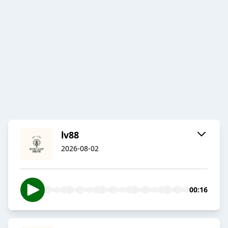
lv88
2026-08-02
00:16