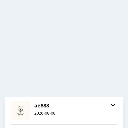
ae888
2026-08-08