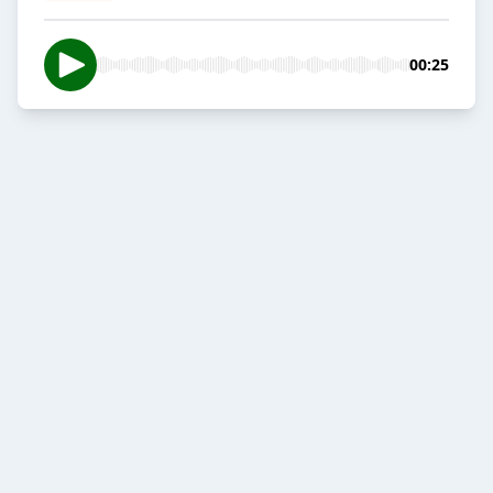
00:25