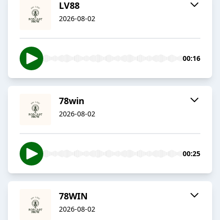
LV88
2026-08-02
00:16
78win
2026-08-02
00:25
78WIN
2026-08-02