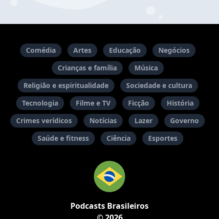
Comédia
Artes
Educação
Negócios
Crianças e família
Música
Religião e espiritualidade
Sociedade e cultura
Tecnologia
Filme e TV
Ficção
História
Crimes verídicos
Notícias
Lazer
Governo
Saúde e fitness
Ciência
Esportes
Podcasts Brasileiros
© 2026