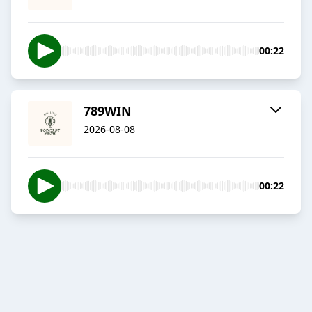
00:22
789WIN
2026-08-08
00:22