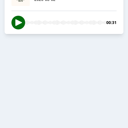
00:31