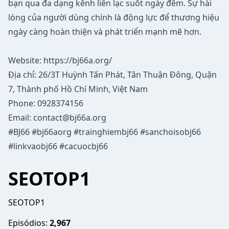
bạn qua đa dạng kênh liên lạc suốt ngày đêm. Sự hài
lòng của người dùng chính là động lực để thương hiệu
ngày càng hoàn thiện và phát triển mạnh mẽ hơn.
Website:
https://bj66a.org/
Địa chỉ: 26/3T Huỳnh Tấn Phát, Tân Thuận Đông, Quận
7, Thành phố Hồ Chí Minh, Việt Nam
Phone: 0928374156
Email: contact@bj66a.org
#BJ66 #bj66aorg #trainghiembj66 #sanchoisobj66
#linkvaobj66 #cacuocbj66
SEOTOP1
SEOTOP1
Episódios:
2,967