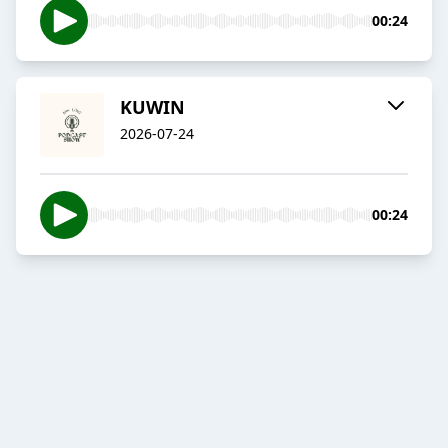
00:24
KUWIN
2026-07-24
00:24