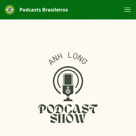
Podcasts Brasileiros