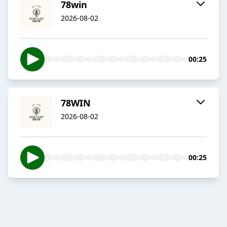
78win
2026-08-02
00:25
78WIN
2026-08-02
00:25