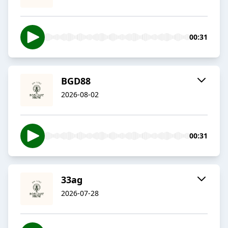
00:31
BGD88
2026-08-02
00:31
33ag
2026-07-28