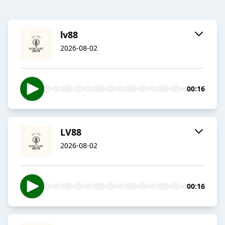
lv88
2026-08-02
00:16
LV88
2026-08-02
00:16