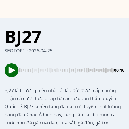
BJ27
SEOTOP1 · 2026-04-25
00:16
BJ27
là thương hiệu nhà cái lâu đời được cấp chứng
nhận cá cược hợp pháp từ các cơ quan thẩm quyền
Quốc tế. BJ27 là nền tảng đá gà trực tuyến chất lượng
hàng đầu Châu Á hiện nay, cung cấp các bộ môn cá
cược như đá gà cựa dao, cựa sắt, gà đòn, gà tre.