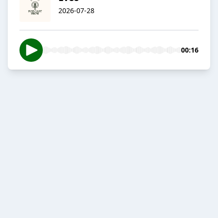
2026-07-28
00:16