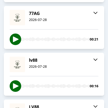
77AG
2026-07-28
00:21
lv88
2026-07-28
00:16
LV88