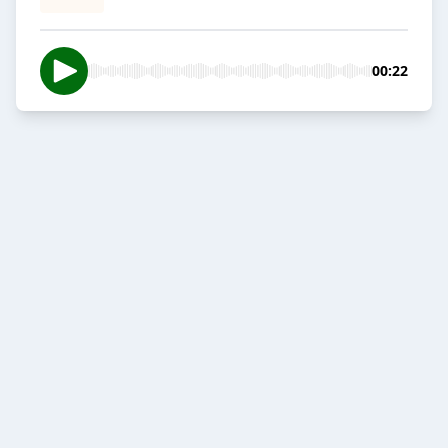
00:22