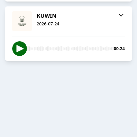
KUWIN
2026-07-24
00:24