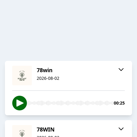
78win
2026-08-02
00:25
78WIN