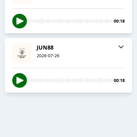
00:18
JUN88
2026-07-26
00:18