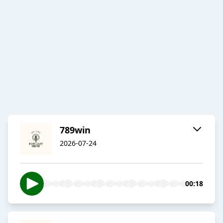
789win
2026-07-24
00:18