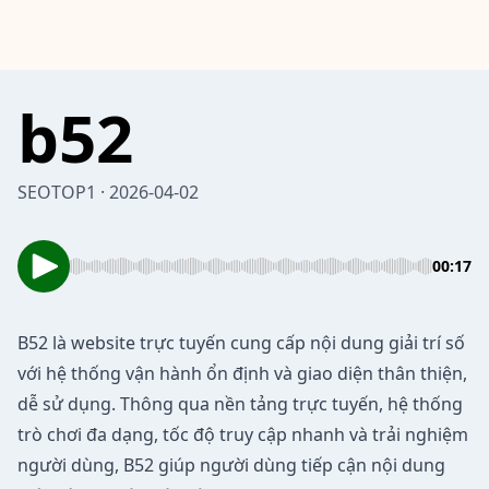
b52
SEOTOP1 · 2026-04-02
00:17
B52
là website trực tuyến cung cấp nội dung giải trí số
với hệ thống vận hành ổn định và giao diện thân thiện,
dễ sử dụng. Thông qua nền tảng trực tuyến, hệ thống
trò chơi đa dạng, tốc độ truy cập nhanh và trải nghiệm
người dùng, B52 giúp người dùng tiếp cận nội dung