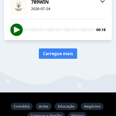
789WIN
2026-07-24
00:18
Carregue mais
Comédia
Artes
Educação
Negócios
Crianças e família
Música