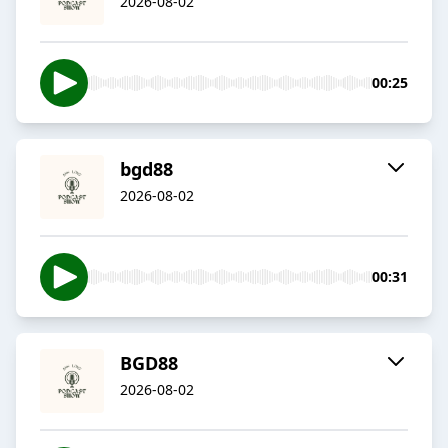
2026-08-02
00:25
bgd88
2026-08-02
00:31
BGD88
2026-08-02