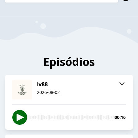
Episódios
lv88
2026-08-02
00:16