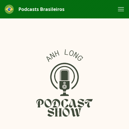
Podcasts Brasileiros