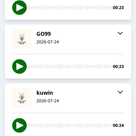
00:23
GO99
2026-07-24
00:23
kuwin
2026-07-24
00:24