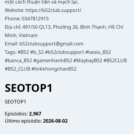
một cách thuận tiện và mạch lạc.
Website:
https://b52club.support/
Phone: 0347812915
Địa chỉ: 491/50 QL13, Phường 26, Bình Thạnh, Hồ Chí
Minh, Vietnam
Email: b52clubsupport@gmail.com
Tags: #B52 #b_52 #b52clubsupport #taixiu_B52
#banca_B52 #gamenhanhB52 #MaybayB52 #B52CLUB
#B52_CLUB #linkkhongchanB52
SEOTOP1
SEOTOP1
Episódios:
2,967
Último episódio:
2026-08-02