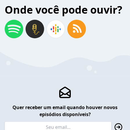
Onde você pode ouvir?
Quer receber um email quando houver novos
episódios disponíveis?