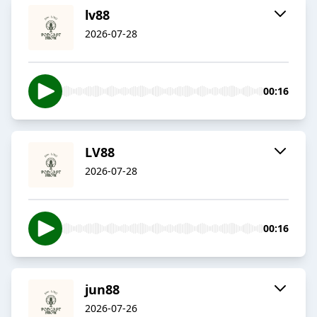
lv88
2026-07-28
00:16
LV88
2026-07-28
00:16
jun88
2026-07-26