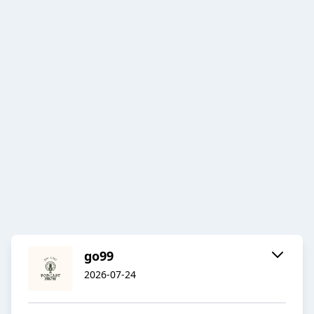
go99
2026-07-24