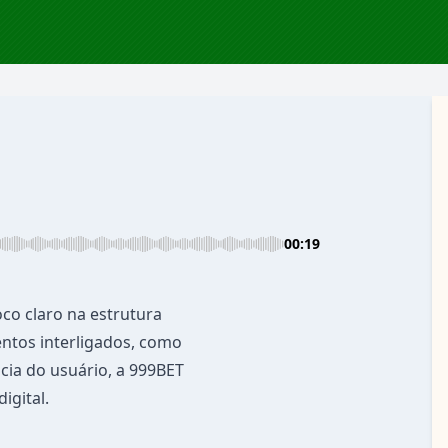
00:19
co claro na estrutura
entos interligados, como
ncia do usuário, a 999BET
igital.