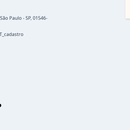
 São Paulo - SP, 01546-
T_cadastro
?