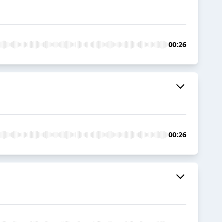
00:26
00:26