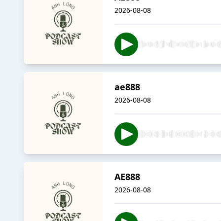
2026-08-08
ae888
2026-08-08
AE888
2026-08-08