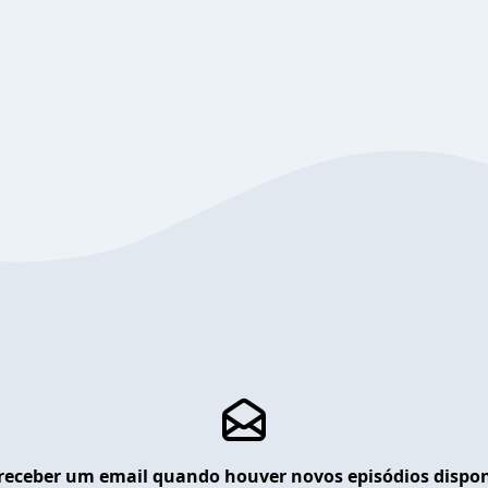
receber um email quando houver novos episódios dispon