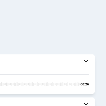
00:26