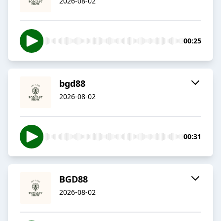
2026-08-02
00:25
bgd88
2026-08-02
00:31
BGD88
2026-08-02