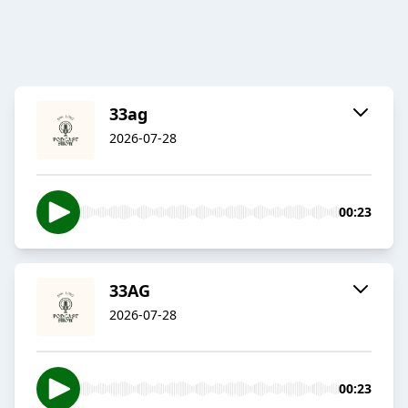
33ag
2026-07-28
00:23
33AG
2026-07-28
00:23