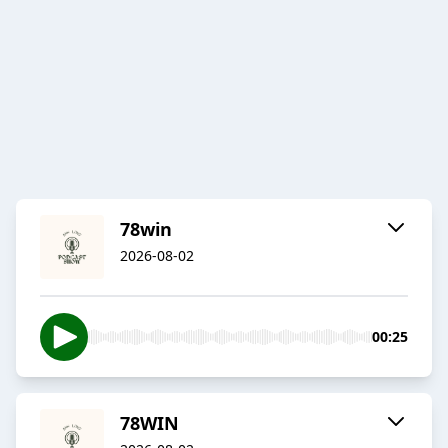
78win
2026-08-02
00:25
78WIN