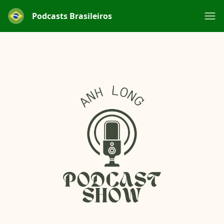
Podcasts Brasileiros