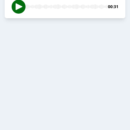
00:31