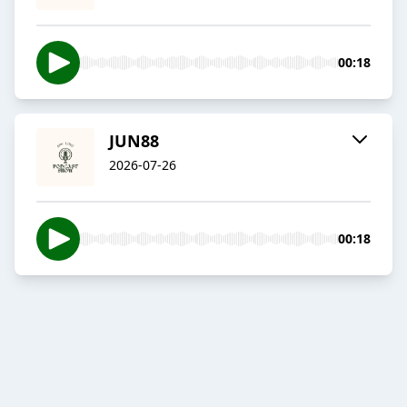
00:18
JUN88
2026-07-26
00:18