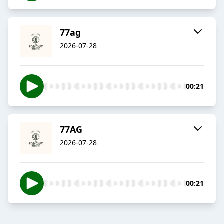
77ag
2026-07-28
00:21
77AG
2026-07-28
00:21