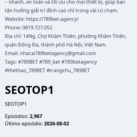
– nhanh, an toàn và tối ưu cho mọi thiết bị, giúp bạn
tận hưởng giải trí đỉnh cao chỉ trong vài cú chạm.
Website:
https://789bet.agency/
Phone: 0819.727.052
Địa chỉ: 14Ng. Chợ Khâm Thiên, phường Khâm Thiên,
quận Đống Đa, thành phố Hà Nội, Việt Nam.
Email: nhacai789betagency@gmail.com
Tags: #789BET #789_bet #789betagency
#thethao_789BET #trangchu_789BET
SEOTOP1
SEOTOP1
Episódios:
2,967
Último episódio:
2026-08-02