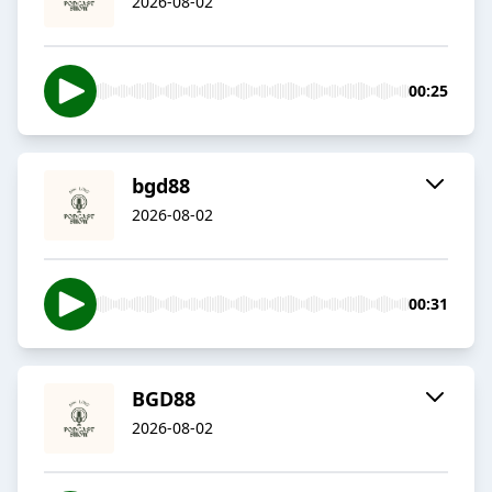
2026-08-02
00:25
bgd88
2026-08-02
00:31
BGD88
2026-08-02