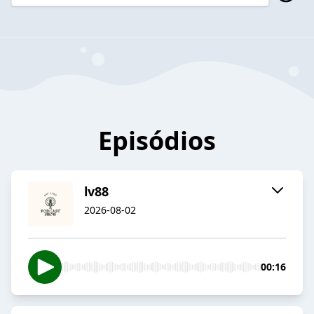
Episódios
lv88
2026-08-02
00:16