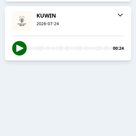
KUWIN
2026-07-24
00:24