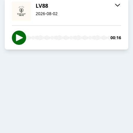
LV88
2026-08-02
00:16