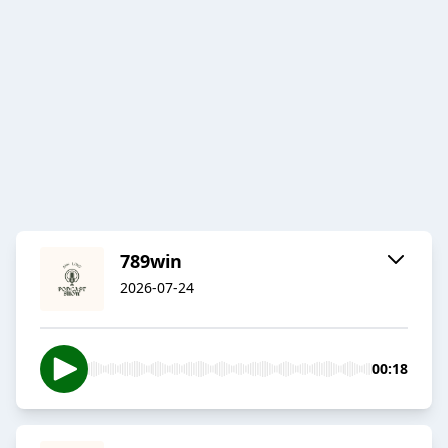
789win
2026-07-24
00:18