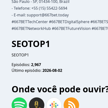
São Paulo - SP, 01434-100, Brazil
- Telefone: +55 (15) 55422-5694
- E-mail: support@667bet.today
#667BETTechCenter #667BETDigitalSphere #667BET
#667BETNetworkHub #667BETFutureVision #667BET
SEOTOP1
SEOTOP1
Episódios:
2,967
Último episódio:
2026-08-02
Onde você pode ouvir