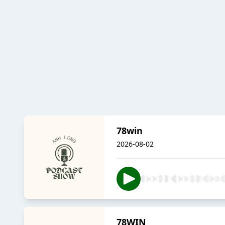
78win
2026-08-02
78WIN