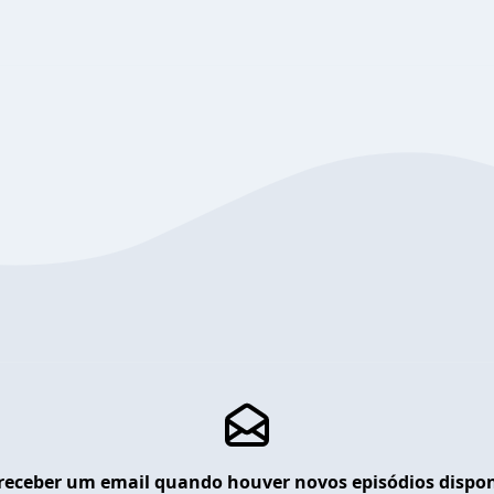
receber um email quando houver novos episódios dispon