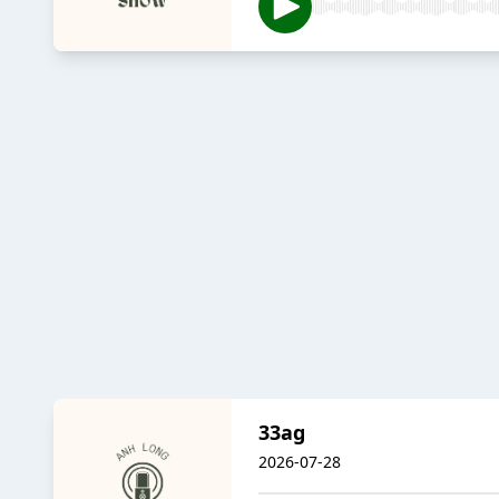
33ag
2026-07-28