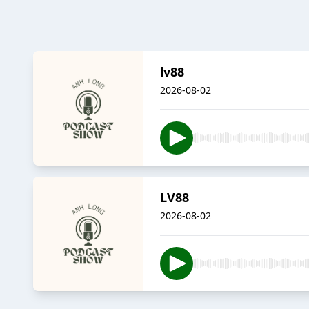
lv88
2026-08-02
LV88
2026-08-02