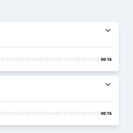
00:16
00:16