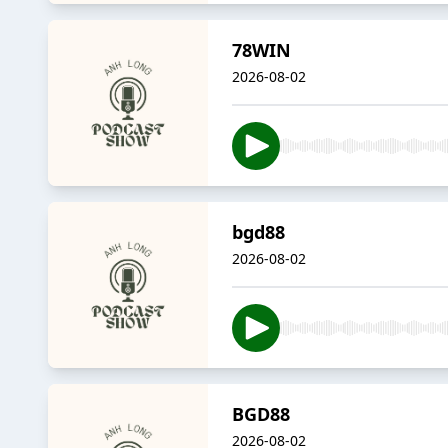
78WIN
2026-08-02
bgd88
2026-08-02
BGD88
2026-08-02