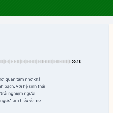
00:18
gười quan tâm nhờ khả
h bạch. Với hệ sinh thái
 “trải nghiệm người
 người tìm hiểu về mô