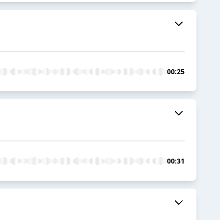
00:25
00:31