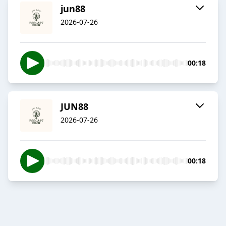
jun88
2026-07-26
00:18
JUN88
2026-07-26
00:18