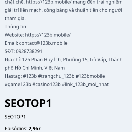
chặt chẽ, https://123b.mobile/ mang đến trải nghiệm
giải trí liền mạch, công bằng và thuận tiện cho người
tham gia.
Thông tin:
Website:
https://123b.mobile/
Email: contact@123b.mobile
SĐT: 0928738291
Địa chỉ: 126 Phan Huy Ích, Phường 15, Gò Vấp, Thành
phố Hồ Chí Minh, Việt Nam
Hastag: #123b #trangchu_123b #123bmobile
#game123b #casino123b #link_123b_moi_nhat
SEOTOP1
SEOTOP1
Episódios:
2,967