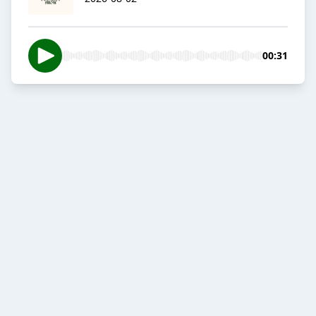
00:31