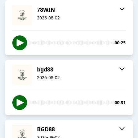
78WIN
2026-08-02
00:25
bgd88
2026-08-02
00:31
BGD88
2026-08-02