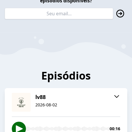
episódios disponíveis?
Episódios
lv88
2026-08-02
00:16