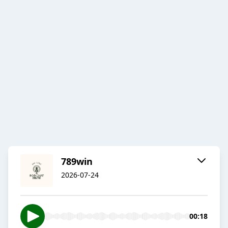
789win
2026-07-24
00:18