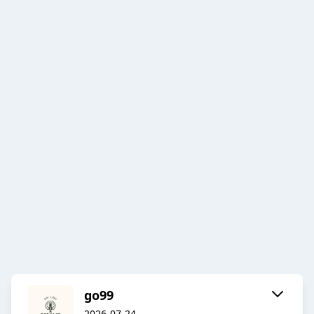
go99
2026-07-24