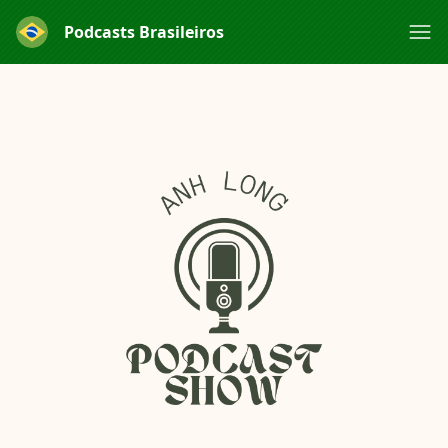
Podcasts Brasileiros