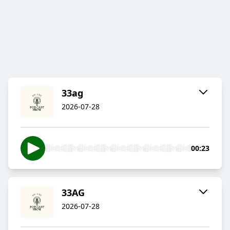
33ag
2026-07-28
00:23
33AG
2026-07-28