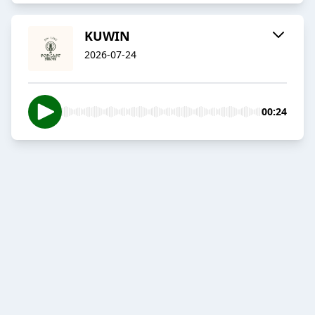
KUWIN
2026-07-24
00:24