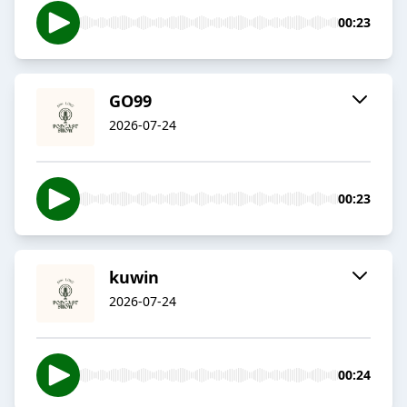
00:23
GO99
2026-07-24
00:23
kuwin
2026-07-24
00:24