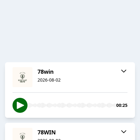
78win
2026-08-02
00:25
78WIN