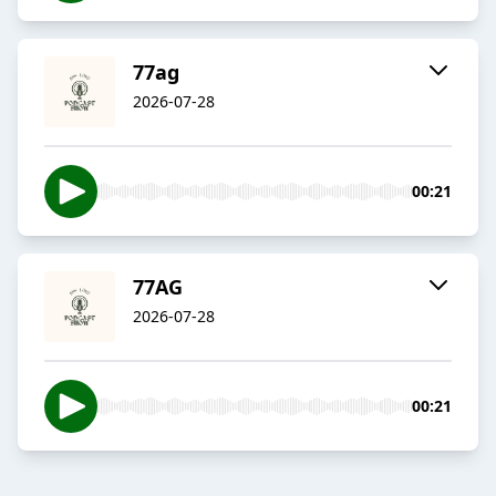
77ag
2026-07-28
00:21
77AG
2026-07-28
00:21