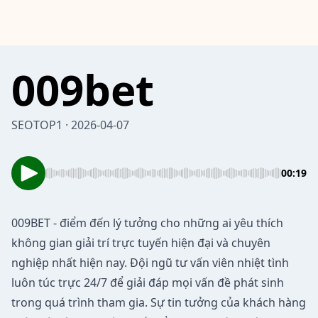
009bet
SEOTOP1 · 2026-04-07
00:19
009BET
- điểm đến lý tưởng cho những ai yêu thích
không gian giải trí trực tuyến hiện đại và chuyên
nghiệp nhất hiện nay. Đội ngũ tư vấn viên nhiệt tình
luôn túc trực 24/7 để giải đáp mọi vấn đề phát sinh
trong quá trình tham gia. Sự tin tưởng của khách hàng