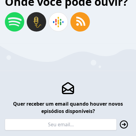
Onde você pode ouvir?
Quer receber um email quando houver novos
episódios disponíveis?