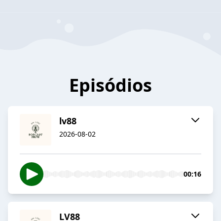
Episódios
lv88
2026-08-02
00:16
LV88