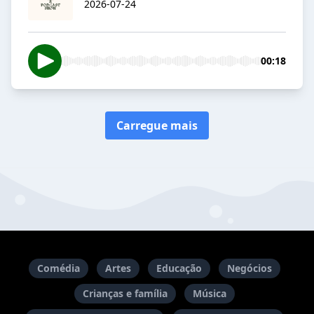
2026-07-24
00:18
Carregue mais
Comédia
Artes
Educação
Negócios
Crianças e família
Música