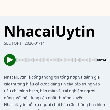
⁠NhacaiUytin
SEOTOP1 · 2026-01-14
00:14
NhacaiUytin
là cổng thông tin tổng hợp và đánh giá
các thương hiệu cá cược đáng tin cậy, tập trung vào
tiêu chí minh bạch, bảo mật và trải nghiệm người
dùng. Với nội dung cập nhật thường xuyên,
NhacaiUytin hỗ trợ người chơi tiếp cận thông tin chính