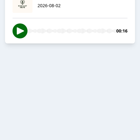
2026-08-02
00:16