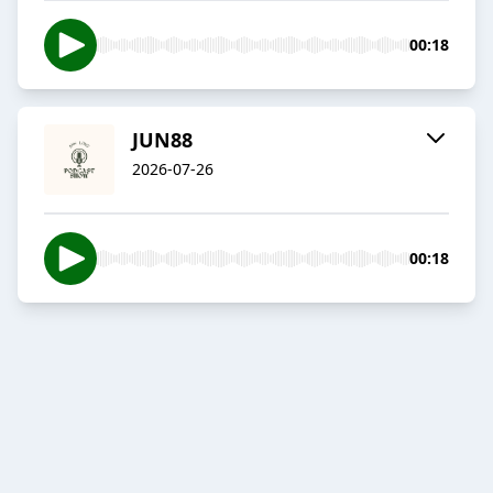
00:18
JUN88
2026-07-26
00:18