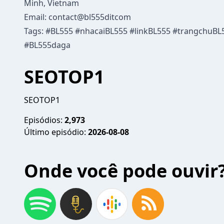
Minh, Vietnam
Email: contact@bl555ditcom
Tags: #BL555 #nhacaiBL555 #linkBL555 #trangchuBL
#BL555daga
SEOTOP1
SEOTOP1
Episódios:
2,973
Último episódio:
2026-08-08
Onde você pode ouvir