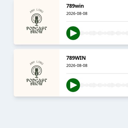
789win
2026-08-08
789WIN
2026-08-08