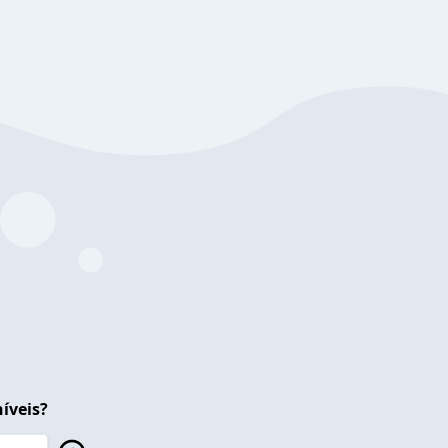
íveis?