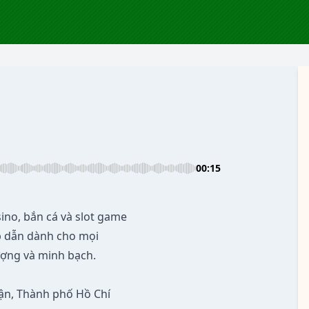
00:15
sino, bắn cá và slot game
p dẫn dành cho mọi
lượng và minh bạch.
ận, Thành phố Hồ Chí