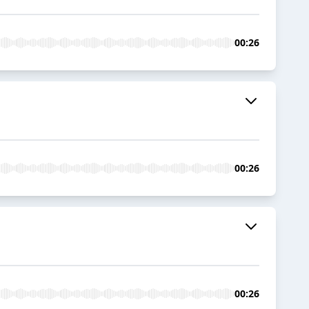
00:26
00:26
00:26