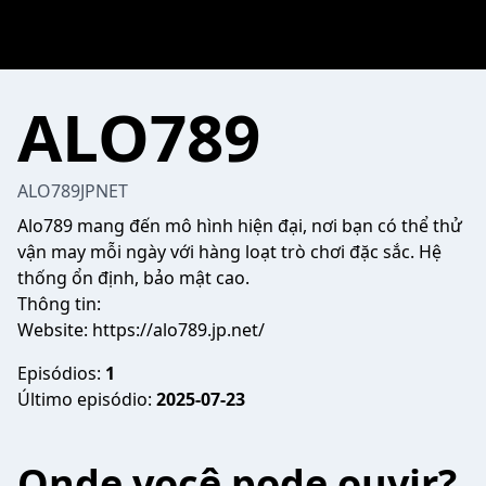
ALO789
ALO789JPNET
Alo789
mang đến mô hình hiện đại, nơi bạn có thể thử
vận may mỗi ngày với hàng loạt trò chơi đặc sắc. Hệ
thống ổn định, bảo mật cao.
Thông tin:
Website:
https://alo789.jp.net/
Episódios:
1
Último episódio:
2025-07-23
Onde você pode ouvir?