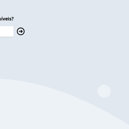
íveis?