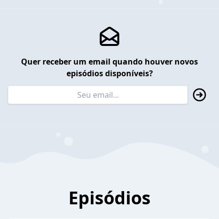
Quer receber um email quando houver novos
episódios disponíveis?
Episódios