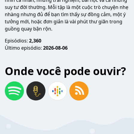
nhìn cá nhân, những trải nghiệm, bài học và cả những
suy tư đời thường. Mỗi tập là một cuộc trò chuyện nhẹ
nhàng nhưng đủ để bạn tìm thấy sự đồng cảm, một ý
tưởng mới, hoặc đơn giản là vài phút thư giãn trong
guồng quay bận rộn.
Episódios:
2,360
Último episódio:
2026-08-06
Onde você pode ouvir?