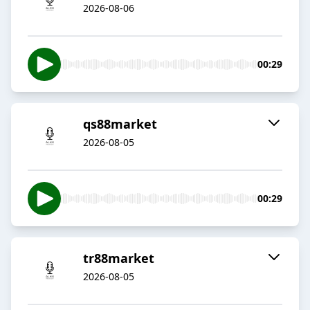
2026-08-06
00:29
qs88market
2026-08-05
00:29
tr88market
2026-08-05