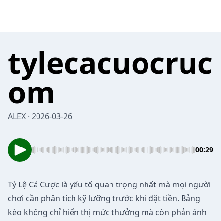
tylecacuocruc
om
ALEX · 2026-03-26
00:29
Tỷ Lệ Cá Cược
là yếu tố quan trọng nhất mà mọi người
chơi cần phân tích kỹ lưỡng trước khi đặt tiền. Bảng
kèo không chỉ hiển thị mức thưởng mà còn phản ánh