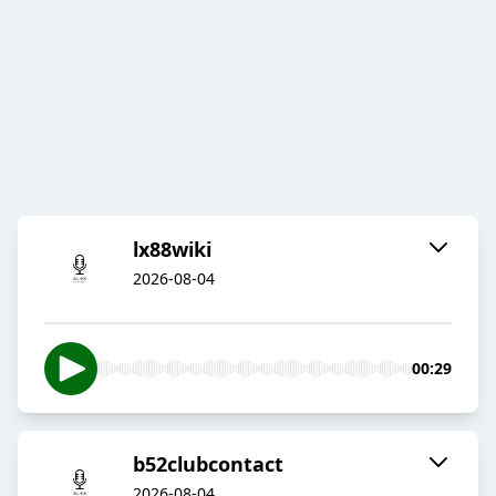
lx88wiki
2026-08-04
00:29
b52clubcontact
2026-08-04