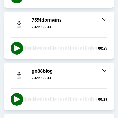
789fdomains
2026-08-04
00:29
go88blog
2026-08-04
00:29