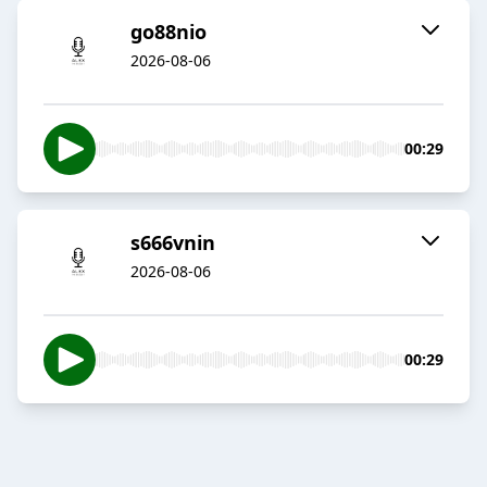
go88nio
2026-08-06
00:29
s666vnin
2026-08-06
00:29