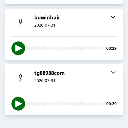
kuwinhair
2026-07-31
00:29
tg88988com
2026-07-31
00:29