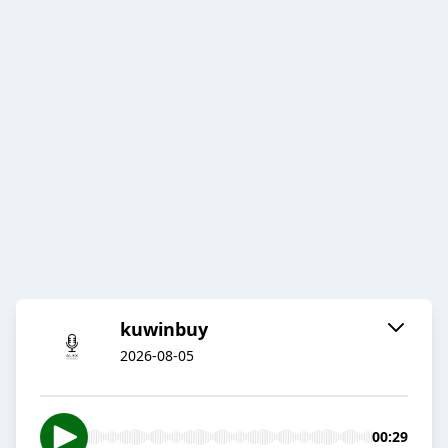
kuwinbuy
2026-08-05
00:29