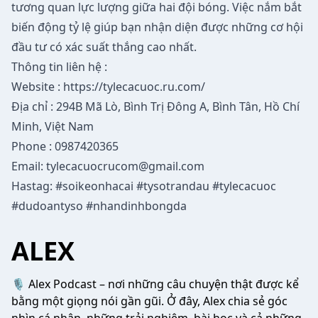
tương quan lực lượng giữa hai đội bóng. Việc nắm bắt
biến động tỷ lệ giúp bạn nhận diện được những cơ hội
đầu tư có xác suất thắng cao nhất.
Thông tin liên hệ :
Website :
https://tylecacuoc.ru.com/
Địa chỉ : 294B Mã Lò, Bình Trị Đông A, Bình Tân, Hồ Chí
Minh, Việt Nam
Phone : 0987420365
Email: tylecacuocrucom@gmail.com
Hastag: #soikeonhacai #tysotrandau #tylecacuoc
#dudoantyso #nhandinhbongda
ALEX
🎙️ Alex Podcast – nơi những câu chuyện thật được kể
bằng một giọng nói gần gũi. Ở đây, Alex chia sẻ góc