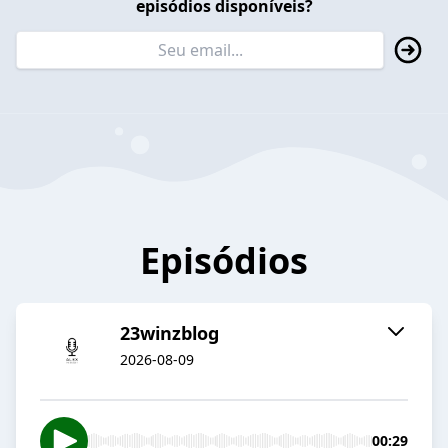
episódios disponíveis?
Episódios
23winzblog
2026-08-09
00:29