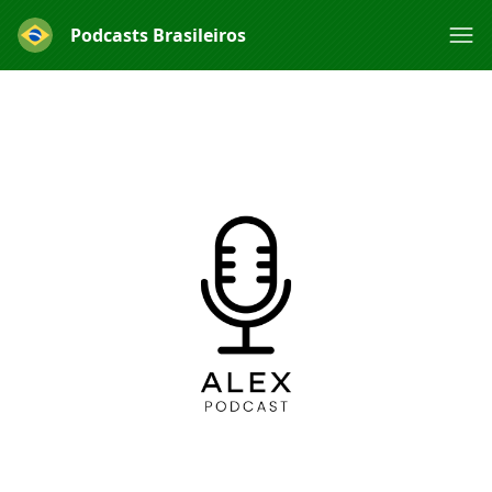
Podcasts Brasileiros