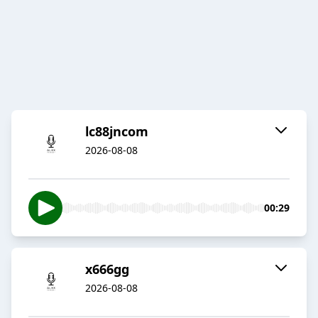
lc88jncom
2026-08-08
00:29
x666gg
2026-08-08