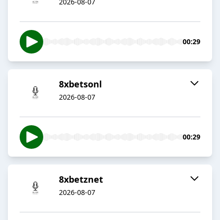
2026-08-07
00:29
8xbetsonl
2026-08-07
00:29
8xbetznet
2026-08-07