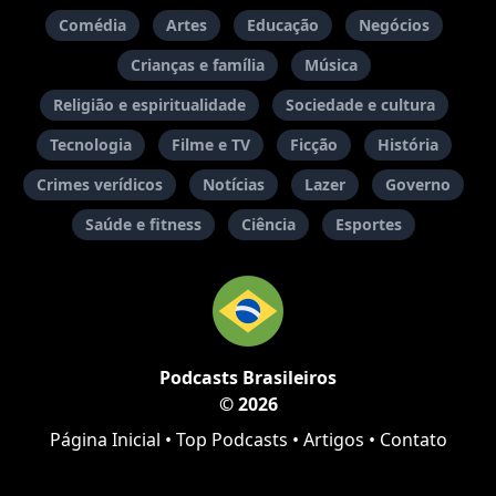
Comédia
Artes
Educação
Negócios
Crianças e família
Música
Religião e espiritualidade
Sociedade e cultura
Tecnologia
Filme e TV
Ficção
História
Crimes verídicos
Notícias
Lazer
Governo
Saúde e fitness
Ciência
Esportes
Podcasts Brasileiros
© 2026
Página Inicial
•
Top Podcasts
•
Artigos
•
Contato