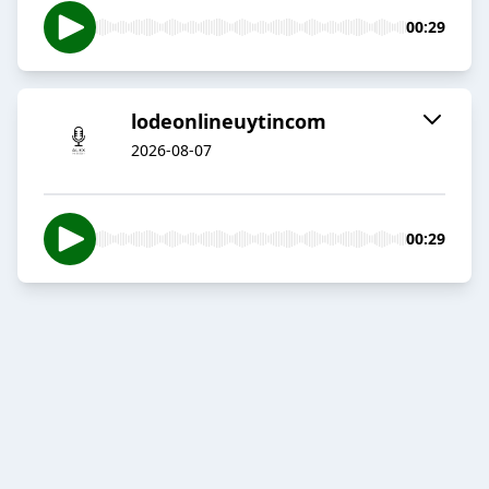
00:29
lodeonlineuytincom
2026-08-07
00:29