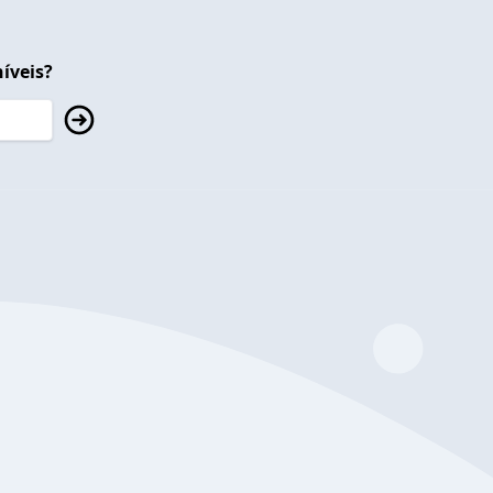
íveis?