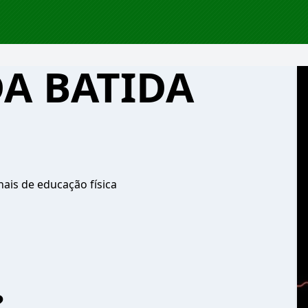
A BATIDA
nais de educação física
?