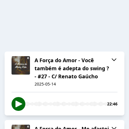
A Força do Amor - Você
também é adepta do swing ?
- #27 - C/ Renato Gaúcho
2025-05-14
22:46
A Força do Amor - Me afastei