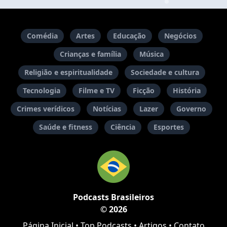
Comédia
Artes
Educação
Negócios
Crianças e família
Música
Religião e espiritualidade
Sociedade e cultura
Tecnologia
Filme e TV
Ficção
História
Crimes verídicos
Notícias
Lazer
Governo
Saúde e fitness
Ciência
Esportes
Podcasts Brasileiros
© 2026
Página Inicial
•
Top Podcasts
•
Artigos
•
Contato