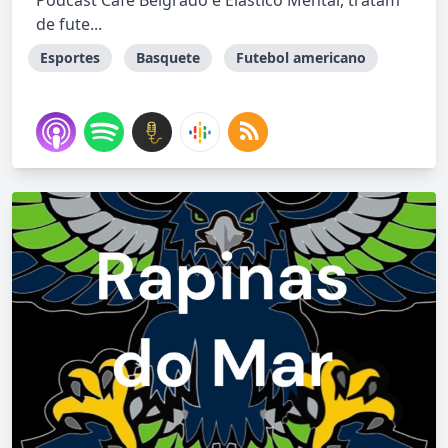
Podcast Café Belgrado e Elástico Mental, tratam
de fute...
Esportes
Basquete
Futebol americano