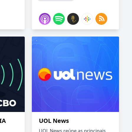
IA
UOL News
UOL News reúne as principais