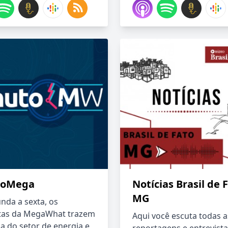
toMega
Notícias Brasil de 
MG
nda a sexta, os
stas da MegaWhat trazem
Aqui você escuta todas a
a do setor de energia e