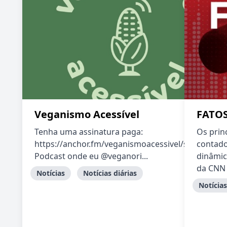
Veganismo Acessível
FATOS
Tenha uma assinatura paga:
Os princ
https://anchor.fm/veganismoacessivel/subscribe
contado
Podcast onde eu @veganori...
dinâmic
da CNN R
Notícias
Notícias diárias
Notícias