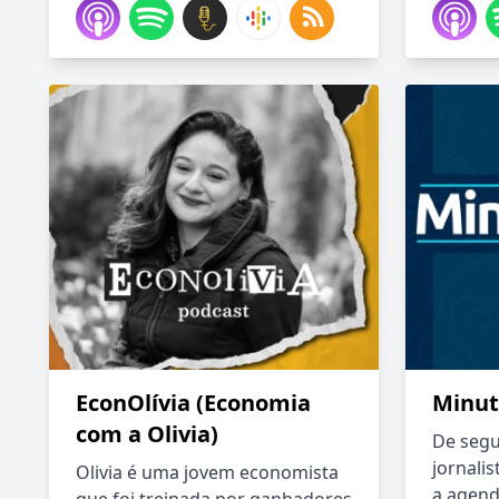
EconOlívia (Economia
Minu
com a Olivia)
De segu
jornali
Olivia é uma jovem economista
a agend