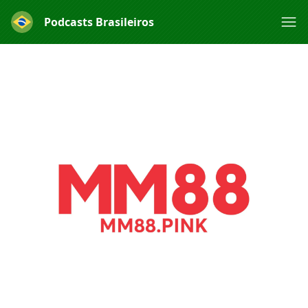
Podcasts Brasileiros