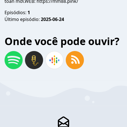
toàn mới.WEB:
https://mm88.pink/
Episódios:
1
Último episódio:
2025-06-24
Onde você pode ouvir?