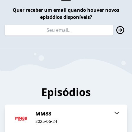
Quer receber um email quando houver novos
episódios disponíveis?
Episódios
MM88
2025-06-24