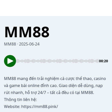
MM88
MM88 · 2025-06-24
00:20
MM88
mang đến trải nghiệm cá cược thể thao, casino
và game bài online đỉnh cao. Giao diện dễ dùng, nạp
rút nhanh, hỗ trợ 24/7 – tất cả đều có tại MM88.
Thông tin liên hệ:
Website:
https://mm88.pink/