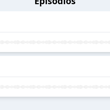
Episódios