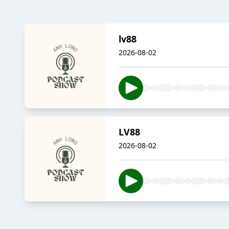
lv88
2026-08-02
LV88
2026-08-02