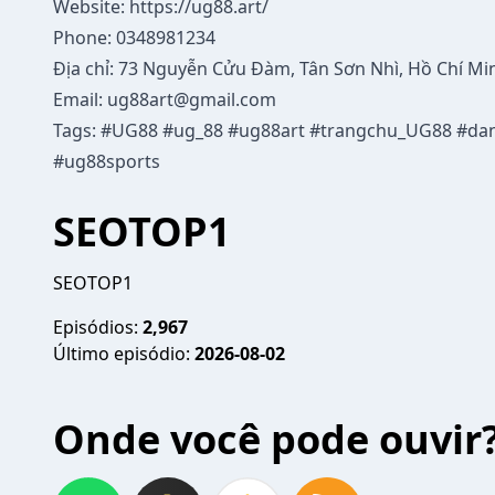
Website:
https://ug88.art/
Phone: 0348981234
Địa chỉ: 73 Nguyễn Cửu Đàm, Tân Sơn Nhì, Hồ Chí Mi
Email: ug88art@gmail.com
Tags: #UG88 #ug_88 #ug88art #trangchu_UG88 #d
#ug88sports
SEOTOP1
SEOTOP1
Episódios:
2,967
Último episódio:
2026-08-02
Onde você pode ouvir