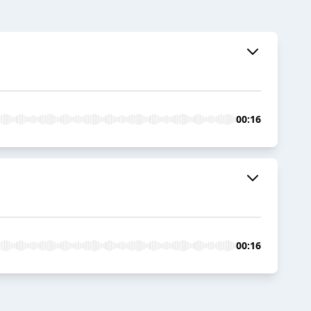
00:16
00:16