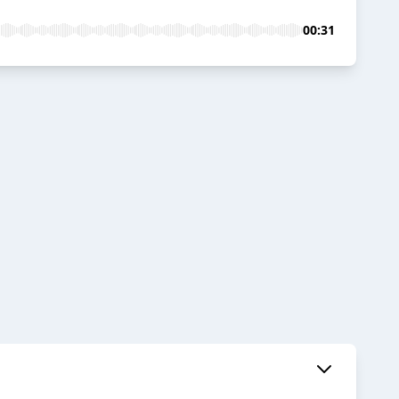
00:31