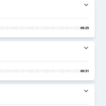
00:25
00:31