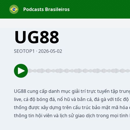
Podcasts Brasileiros
UG88
SEOTOP1 · 2026-05-02
UG88
cung cấp danh mục giải trí trực tuyến tập trun
live, cá độ bóng đá, nổ hũ và bắn cá, đá gà với tốc độ
thống được xây dựng trên cấu trúc bảo mật mã hóa đ
thông tin hội viên và lịch sử giao dịch trong mọi tìn