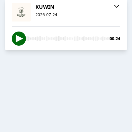
KUWIN
2026-07-24
00:24