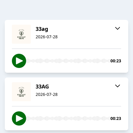
33ag
2026-07-28
00:23
33AG
2026-07-28
00:23