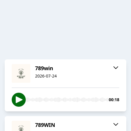
789win
2026-07-24
00:18
789WIN