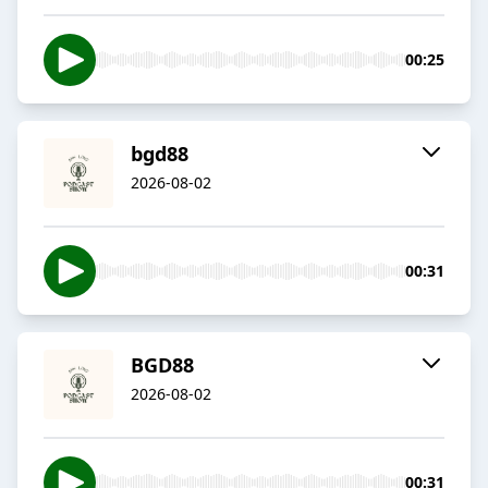
00:25
bgd88
2026-08-02
00:31
BGD88
2026-08-02
00:31