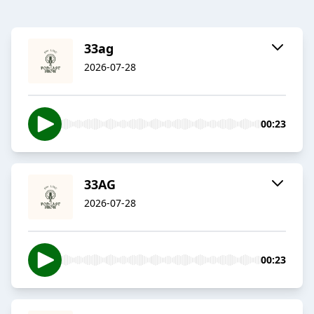
33ag
2026-07-28
00:23
33AG
2026-07-28
00:23