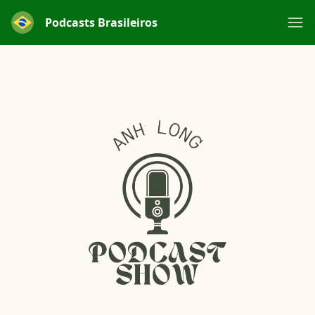
Podcasts Brasileiros