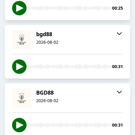
00:25
bgd88
2026-08-02
00:31
BGD88
2026-08-02
00:31