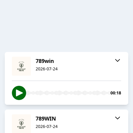
789win
2026-07-24
00:18
789WIN
2026-07-24