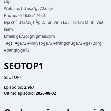
cấp.
Website:
https://ga72.org/
Phone: +84838317483
Địa chỉ: B12/35JT Ấp 2, Tân Vĩnh Lộc, Hồ Chí Minh, Việt
Nam
Email: ga72org@gmail.com
Tags: #ga72 #linkvaoga72 #trangchuga72 #ga72org
#dangkyga72
SEOTOP1
SEOTOP1
Episódios:
2,967
Último episódio:
2026-08-02