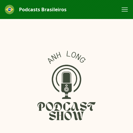
Podcasts Brasileiros