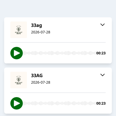
33ag
2026-07-28
00:23
33AG
2026-07-28
00:23