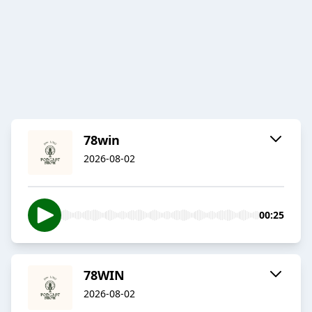
78win
2026-08-02
00:25
78WIN
2026-08-02