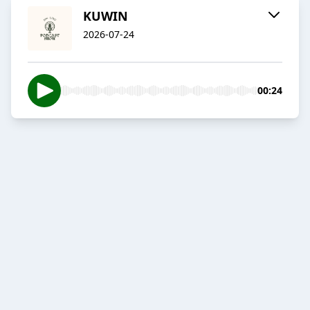
KUWIN
2026-07-24
00:24