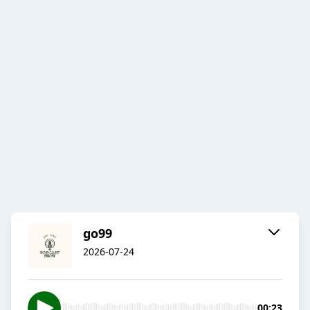
go99
2026-07-24
00:23