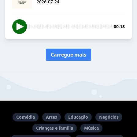
2026-07-24
00:18
Carregue mais
Comédia
Artes
Educação
Negócios
Crianças e família
Música