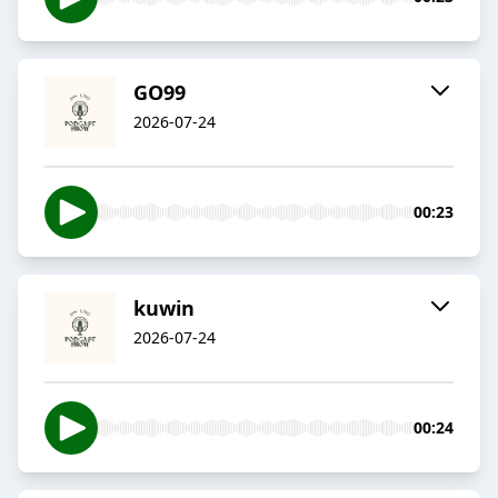
GO99
2026-07-24
00:23
kuwin
2026-07-24
00:24