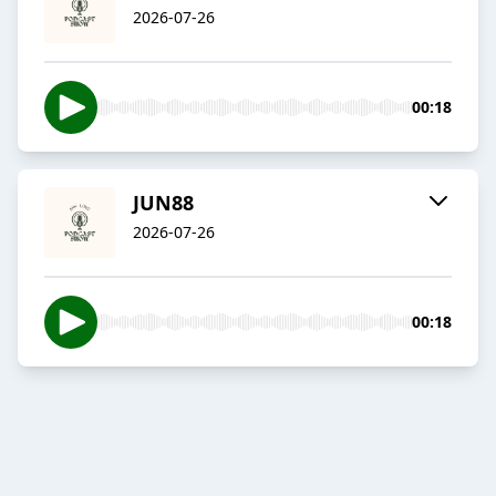
2026-07-26
00:18
JUN88
2026-07-26
00:18