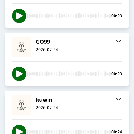
00:23
GO99
2026-07-24
00:23
kuwin
2026-07-24
00:24