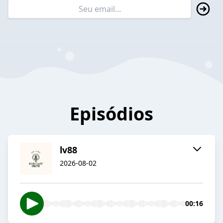
Episódios
lv88
2026-08-02
00:16