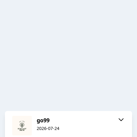
go99
2026-07-24