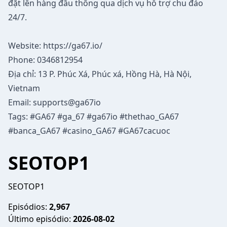
đặt lên hàng đầu thông qua dịch vụ hỗ trợ chu đáo
24/7.
Website:
https://ga67.io/
Phone: 0346812954
Địa chỉ: 13 P. Phúc Xá, Phúc xá, Hồng Hà, Hà Nội,
Vietnam
Email: supports@ga67io
Tags: #GA67 #ga_67 #ga67io #thethao_GA67
#banca_GA67 #casino_GA67 #GA67cacuoc
SEOTOP1
SEOTOP1
Episódios:
2,967
Último episódio:
2026-08-02