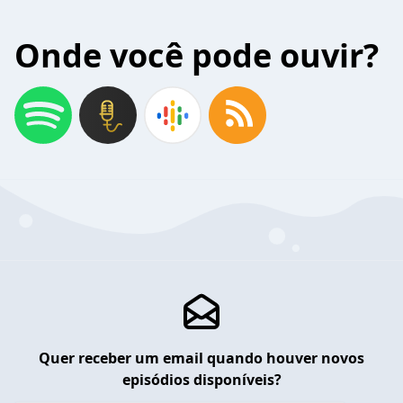
Onde você pode ouvir?
Quer receber um email quando houver novos
episódios disponíveis?