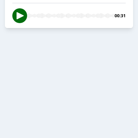
00:31