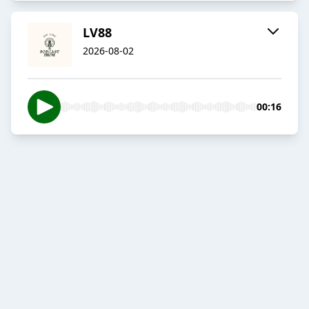
LV88
2026-08-02
00:16