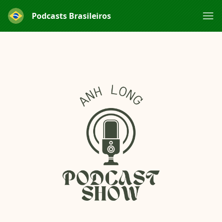
Podcasts Brasileiros