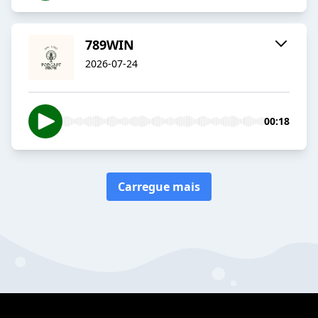
789WIN
2026-07-24
00:18
Carregue mais