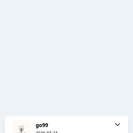
go99
2026-07-24