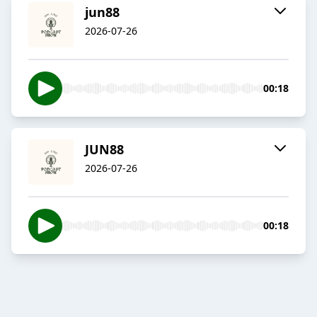
jun88
2026-07-26
00:18
JUN88
2026-07-26
00:18