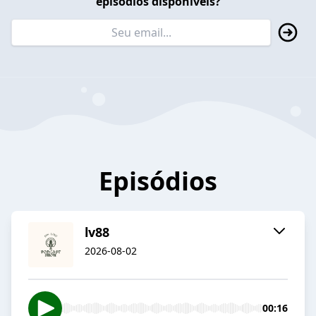
episódios disponíveis?
Episódios
lv88
2026-08-02
00:16