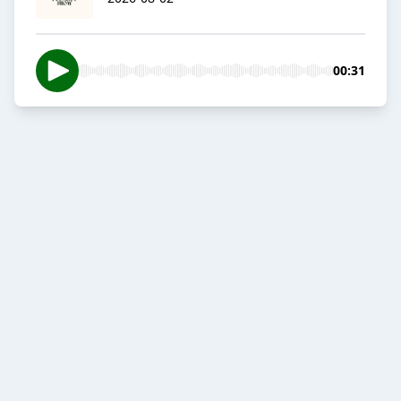
00:31