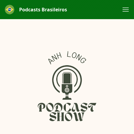
Podcasts Brasileiros