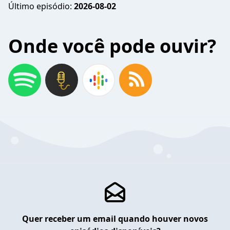
Último episódio:
2026-08-02
Onde você pode ouvir?
Quer receber um email quando houver novos