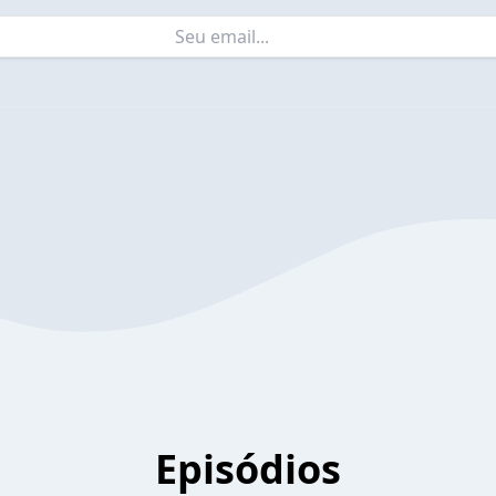
Episódios