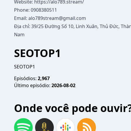
Website:
https://alo789.stream/
Phone: 0908380511
Email: alo789stream@gmail.com
Địa chỉ: 39/25 Đường Số 10, Linh Xuân, Thủ Đức, Thà
Nam
SEOTOP1
SEOTOP1
Episódios:
2,967
Último episódio:
2026-08-02
Onde você pode ouvir