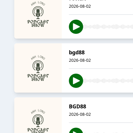
2026-08-02
bgd88
2026-08-02
BGD88
2026-08-02