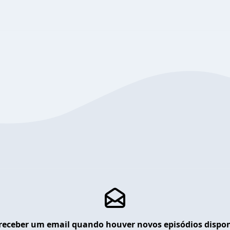
receber um email quando houver novos episódios dispon