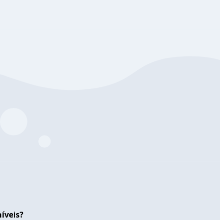
íveis?