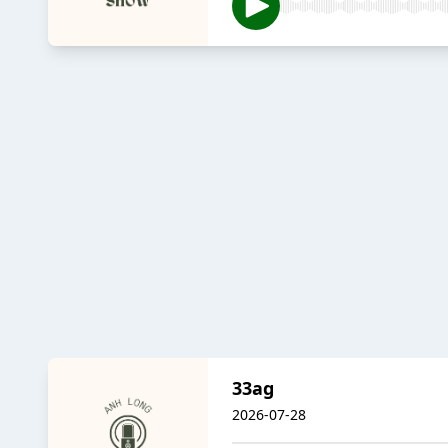
33ag
2026-07-28