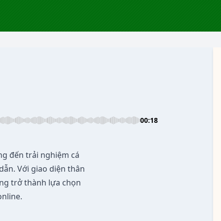
00:18
ang đến trải nghiệm cá
dẫn. Với giao diện thân
ang trở thành lựa chọn
nline.