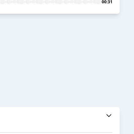
00:31